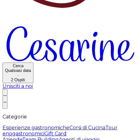
Cerca
Qualsiasi data
·
2
Ospiti
Unisciti a noi
Categorie
Esperienze gastronomiche
Corsi di Cucina
Tour
enogastronomici
Gift Card
Aziende
Team Building
Agenti di viaggio