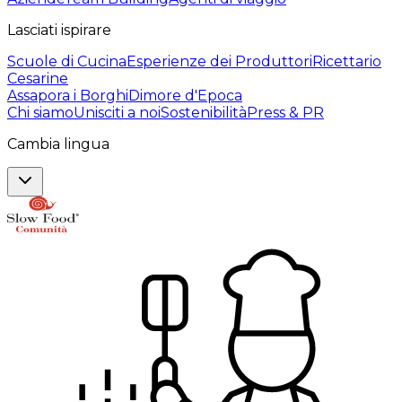
Lasciati ispirare
Scuole di Cucina
Esperienze dei Produttori
Ricettario
Cesarine
Assapora i Borghi
Dimore d'Epoca
Chi siamo
Unisciti a noi
Sostenibilità
Press & PR
Cambia lingua