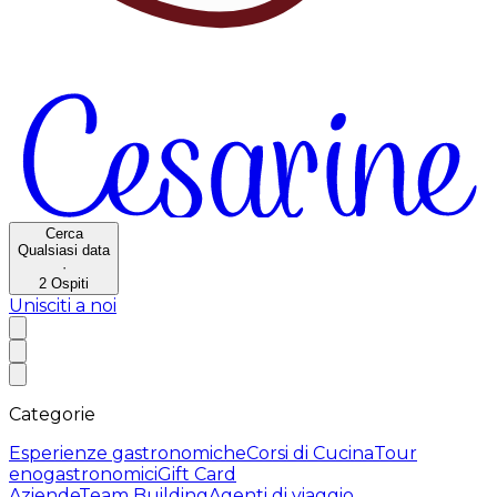
Cerca
Qualsiasi data
·
2
Ospiti
Unisciti a noi
Categorie
Esperienze gastronomiche
Corsi di Cucina
Tour
enogastronomici
Gift Card
Aziende
Team Building
Agenti di viaggio