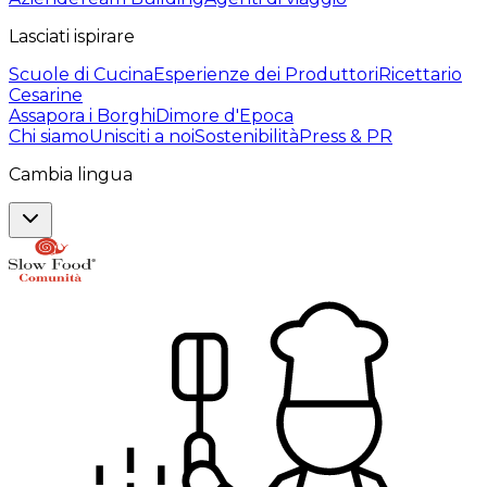
Lasciati ispirare
Scuole di Cucina
Esperienze dei Produttori
Ricettario
Cesarine
Assapora i Borghi
Dimore d'Epoca
Chi siamo
Unisciti a noi
Sostenibilità
Press & PR
Cambia lingua