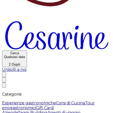
Cerca
Qualsiasi data
·
2
Ospiti
Unisciti a noi
Categorie
Esperienze gastronomiche
Corsi di Cucina
Tour
enogastronomici
Gift Card
Aziende
Team Building
Agenti di viaggio