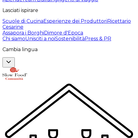
Lasciati ispirare
Scuole di Cucina
Esperienze dei Produttori
Ricettario
Cesarine
Assapora i Borghi
Dimore d'Epoca
Chi siamo
Unisciti a noi
Sostenibilità
Press & PR
Cambia lingua