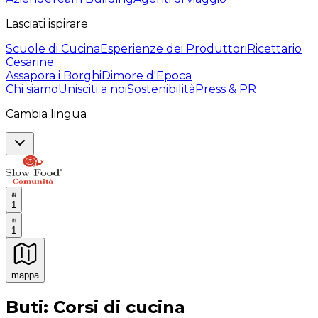
Lasciati ispirare
Scuole di Cucina
Esperienze dei Produttori
Ricettario
Cesarine
Assapora i Borghi
Dimore d'Epoca
Chi siamo
Unisciti a noi
Sostenibilità
Press & PR
Cambia lingua
1
1
mappa
Esperienze culinarie indimenticabili: Esperienze gastro
Buti: Corsi di cucina