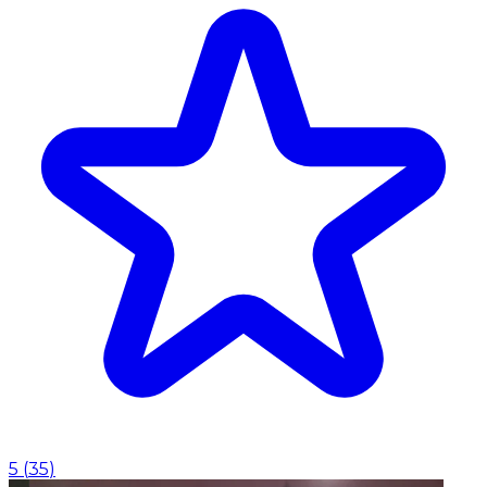
5
(
35
)