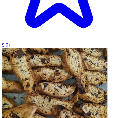
5
(
1
)