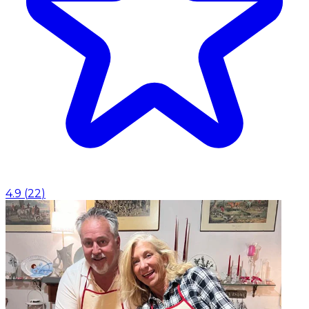
4.9
(
22
)