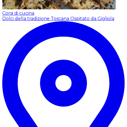
Corsi di cucina
Dolci della tradizione Toscana
Ospitato da Gigliola