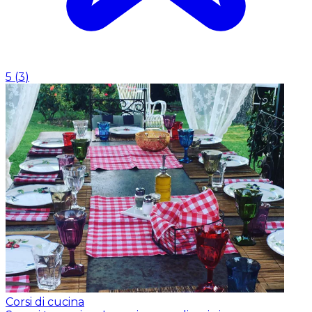
5
(
3
)
Corsi di cucina