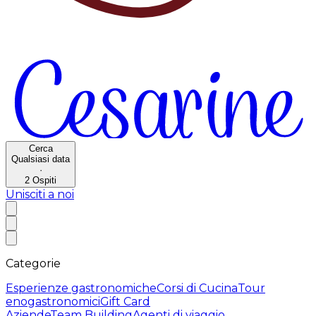
Cerca
Qualsiasi data
·
2
Ospiti
Unisciti a noi
Categorie
Esperienze gastronomiche
Corsi di Cucina
Tour
enogastronomici
Gift Card
Aziende
Team Building
Agenti di viaggio