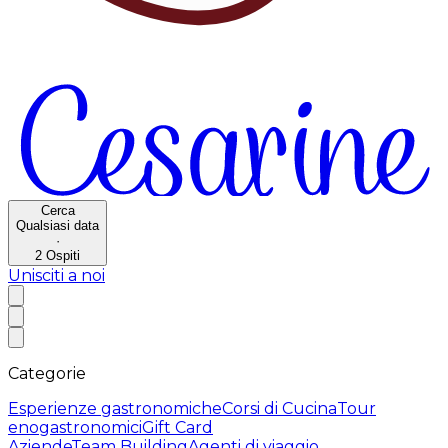
Cerca
Qualsiasi data
·
2
Ospiti
Unisciti a noi
Categorie
Esperienze gastronomiche
Corsi di Cucina
Tour
enogastronomici
Gift Card
Aziende
Team Building
Agenti di viaggio