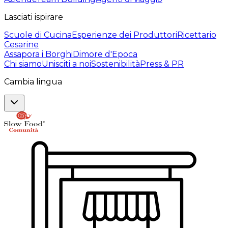
Lasciati ispirare
Scuole di Cucina
Esperienze dei Produttori
Ricettario
Cesarine
Assapora i Borghi
Dimore d'Epoca
Chi siamo
Unisciti a noi
Sostenibilità
Press & PR
Cambia lingua