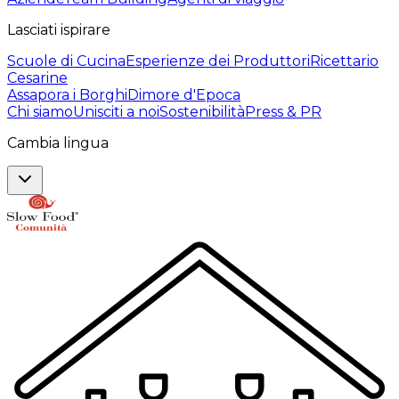
Lasciati ispirare
Scuole di Cucina
Esperienze dei Produttori
Ricettario
Cesarine
Assapora i Borghi
Dimore d'Epoca
Chi siamo
Unisciti a noi
Sostenibilità
Press & PR
Cambia lingua