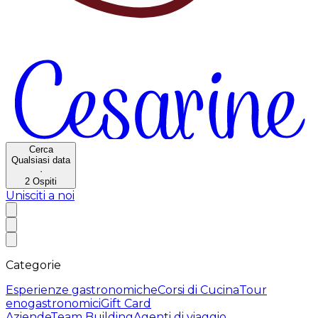
Cerca
Qualsiasi data
·
2
Ospiti
Unisciti a noi
Categorie
Esperienze gastronomiche
Corsi di Cucina
Tour
enogastronomici
Gift Card
Aziende
Team Building
Agenti di viaggio