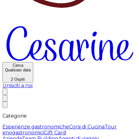
Cerca
Qualsiasi data
·
2
Ospiti
Unisciti a noi
Categorie
Esperienze gastronomiche
Corsi di Cucina
Tour
enogastronomici
Gift Card
Aziende
Team Building
Agenti di viaggio