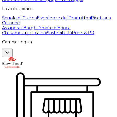
Lasciati ispirare
Scuole di Cucina
Esperienze dei Produttori
Ricettario
Cesarine
Assapora i Borghi
Dimore d'Epoca
Chi siamo
Unisciti a noi
Sostenibilità
Press & PR
Cambia lingua