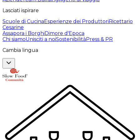
Lasciati ispirare
Scuole di Cucina
Esperienze dei Produttori
Ricettario
Cesarine
Assapora i Borghi
Dimore d'Epoca
Chi siamo
Unisciti a noi
Sostenibilità
Press & PR
Cambia lingua