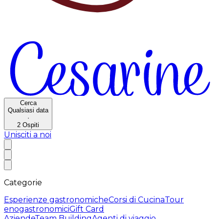
Cerca
Qualsiasi data
·
2
Ospiti
Unisciti a noi
Categorie
Esperienze gastronomiche
Corsi di Cucina
Tour
enogastronomici
Gift Card
Aziende
Team Building
Agenti di viaggio