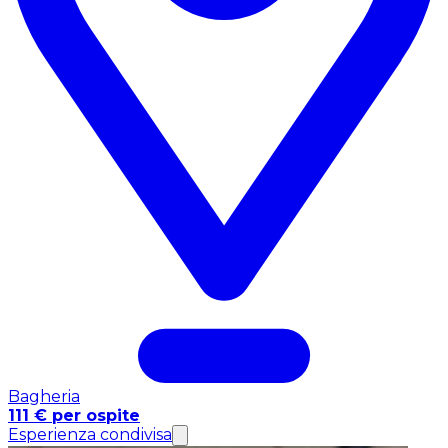
Bagheria
111 € per ospite
Esperienza condivisa