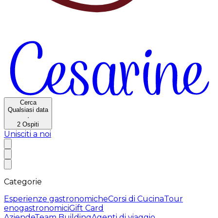
Cerca
Qualsiasi data
·
2
Ospiti
Unisciti a noi
Categorie
Esperienze gastronomiche
Corsi di Cucina
Tour
enogastronomici
Gift Card
Aziende
Team Building
Agenti di viaggio