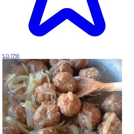
5.0
(
79
)