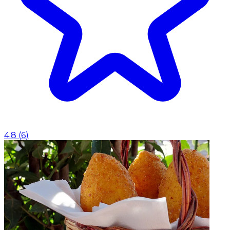
4.8
(
6
)