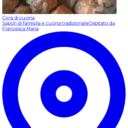
Corsi di cucina
Sapori di famiglia e cucina tradizionale
Ospitato da
Francesca Maria