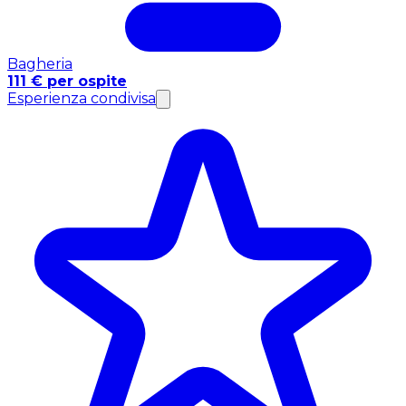
Bagheria
111 € per ospite
Esperienza condivisa