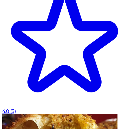
4.8
(
5
)