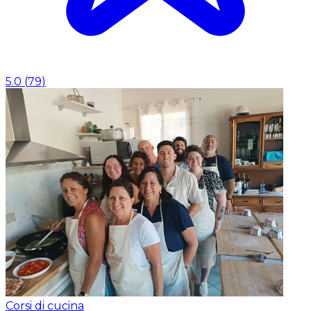
5.0
(
79
)
Corsi di cucina