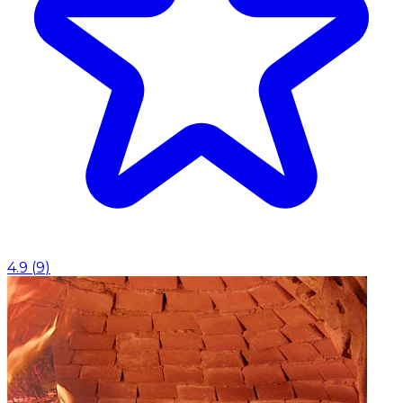
4.9
(
9
)