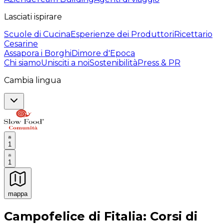
Lasciati ispirare
Scuole di Cucina
Esperienze dei Produttori
Ricettario
Cesarine
Assapora i Borghi
Dimore d'Epoca
Chi siamo
Unisciti a noi
Sostenibilità
Press & PR
Cambia lingua
1
1
mappa
Esperienze culinarie indimenticabili: Esperienze gastro
Campofelice di Fitalia: Corsi di