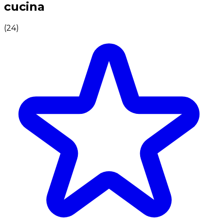
cucina
(
24
)