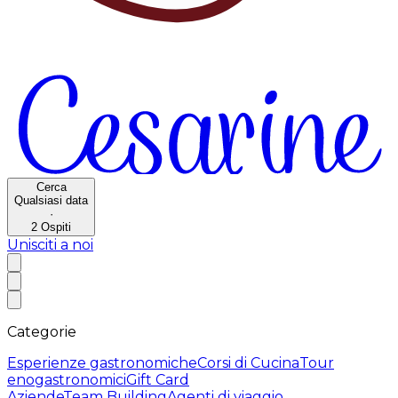
Cerca
Qualsiasi data
·
2
Ospiti
Unisciti a noi
Categorie
Esperienze gastronomiche
Corsi di Cucina
Tour
enogastronomici
Gift Card
Aziende
Team Building
Agenti di viaggio