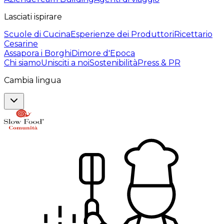
Lasciati ispirare
Scuole di Cucina
Esperienze dei Produttori
Ricettario
Cesarine
Assapora i Borghi
Dimore d'Epoca
Chi siamo
Unisciti a noi
Sostenibilità
Press & PR
Cambia lingua