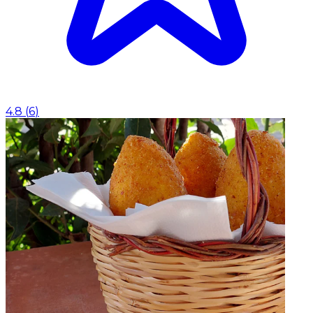
4.8
(
6
)