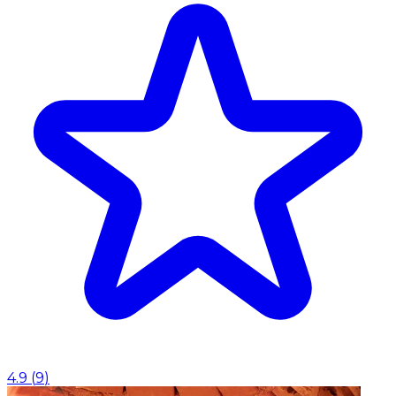
4.9
(
9
)