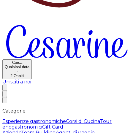
Cerca
Qualsiasi data
·
2
Ospiti
Unisciti a noi
Categorie
Esperienze gastronomiche
Corsi di Cucina
Tour
enogastronomici
Gift Card
Aziende
Team Building
Agenti di viaggio