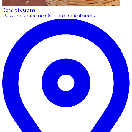
Corsi di cucina
Passione arancine
Ospitato da Antonella