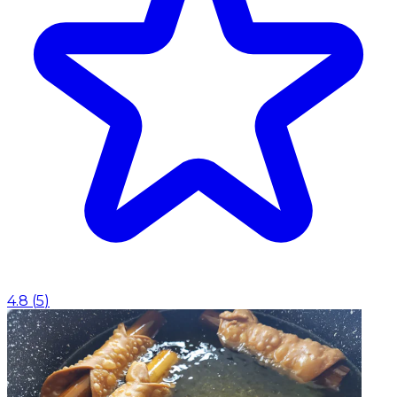
4.8
(
5
)