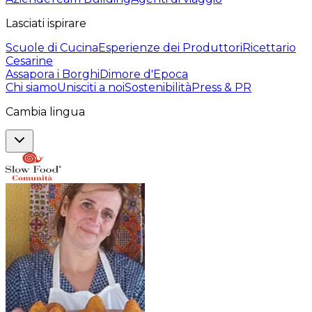
Lasciati ispirare
Scuole di Cucina
Esperienze dei Produttori
Ricettario
Cesarine
Assapora i Borghi
Dimore d'Epoca
Chi siamo
Unisciti a noi
Sostenibilità
Press & PR
Cambia lingua