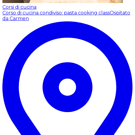
Corsi di cucina
Corso di cucina condiviso: pasta cooking class
Ospitato
da Carmen