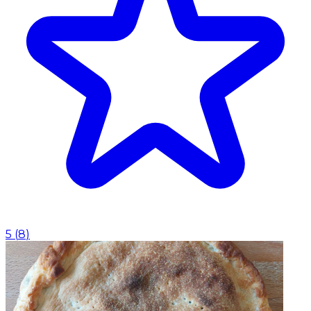
5
(
8
)