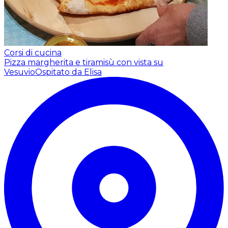
Corsi di cucina
Pizza margherita e tiramisù con vista su
Vesuvio
Ospitato da Elisa