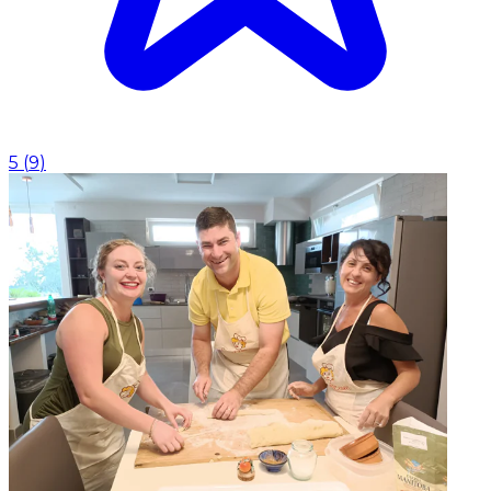
5
(
9
)