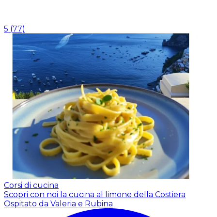
5
(
77
)
Corsi di cucina
Scopri con noi la cucina al limone della Costiera
Ospitato da Valeria e Rubina