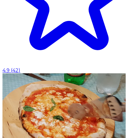
4.9
(
42
)