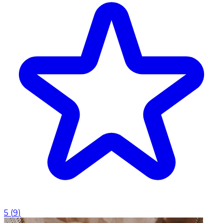
5
(
9
)