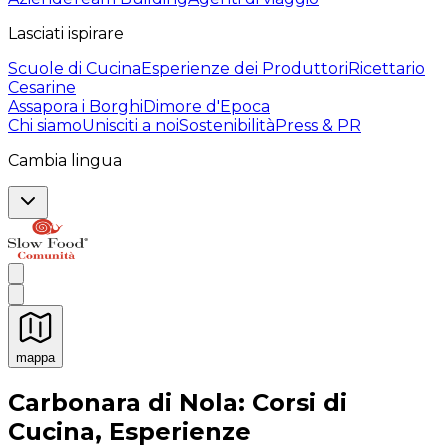
Lasciati ispirare
Scuole di Cucina
Esperienze dei Produttori
Ricettario
Cesarine
Assapora i Borghi
Dimore d'Epoca
Chi siamo
Unisciti a noi
Sostenibilità
Press & PR
Cambia lingua
mappa
Esperienze culinarie indimenticabili: Esperienze gastro
Carbonara di Nola: Corsi di
Cucina, Esperienze