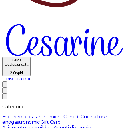
Cerca
Qualsiasi data
·
2
Ospiti
Unisciti a noi
Categorie
Esperienze gastronomiche
Corsi di Cucina
Tour
enogastronomici
Gift Card
Aziende
Team Building
Agenti di viaggio