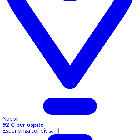
Napoli
92 € per ospite
Esperienza condivisa