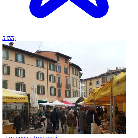
5
(
33
)
Tour enogastronomici