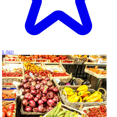
5
(
161
)