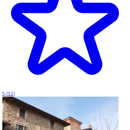
5
(
32
)