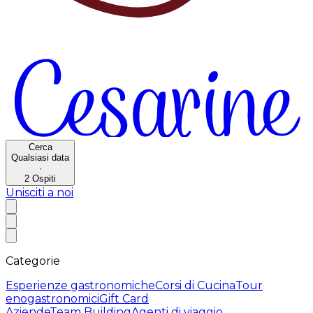
Cerca
Qualsiasi data
·
2
Ospiti
Unisciti a noi
Categorie
Esperienze gastronomiche
Corsi di Cucina
Tour
enogastronomici
Gift Card
Aziende
Team Building
Agenti di viaggio