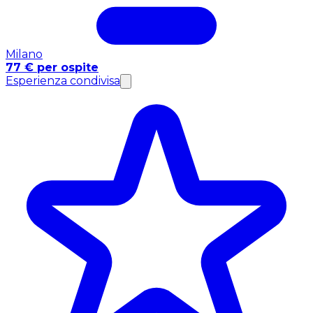
Milano
77 € per ospite
Esperienza condivisa