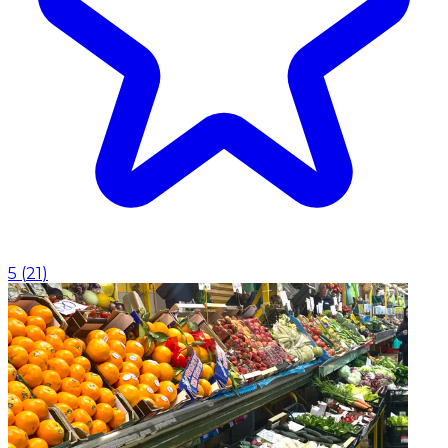
5
(
21
)