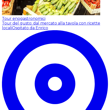
Tour enogastronomici
Tour del gusto: dal mercato alla tavola con ricette
locali
Ospitato da Enrico