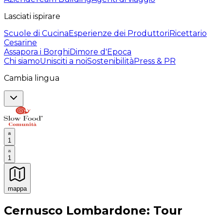
Lasciati ispirare
Scuole di Cucina
Esperienze dei Produttori
Ricettario
Cesarine
Assapora i Borghi
Dimore d'Epoca
Chi siamo
Unisciti a noi
Sostenibilità
Press & PR
Cambia lingua
1
1
mappa
Esperienze culinarie indimenticabili: Esperienze gastro
Cernusco Lombardone: Tour