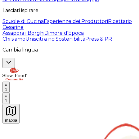
Lasciati ispirare
Scuole di Cucina
Esperienze dei Produttori
Ricettario
Cesarine
Assapora i Borghi
Dimore d'Epoca
Chi siamo
Unisciti a noi
Sostenibilità
Press & PR
Cambia lingua
1
1
mappa
Esperienze culinarie indimenticabili: Esperienze gastro