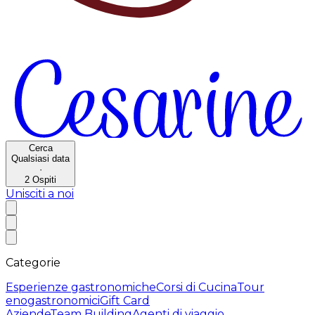
Cerca
Qualsiasi data
·
2
Ospiti
Unisciti a noi
Categorie
Esperienze gastronomiche
Corsi di Cucina
Tour
enogastronomici
Gift Card
Aziende
Team Building
Agenti di viaggio