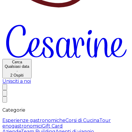
Cerca
Qualsiasi data
·
2
Ospiti
Unisciti a noi
Categorie
Esperienze gastronomiche
Corsi di Cucina
Tour
enogastronomici
Gift Card
Aziende
Team Building
Agenti di viaggio