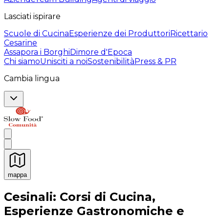
Lasciati ispirare
Scuole di Cucina
Esperienze dei Produttori
Ricettario
Cesarine
Assapora i Borghi
Dimore d'Epoca
Chi siamo
Unisciti a noi
Sostenibilità
Press & PR
Cambia lingua
mappa
Esperienze culinarie indimenticabili: Esperienze gastro
Cesinali: Corsi di Cucina,
Esperienze Gastronomiche e