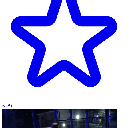
5
(
8
)