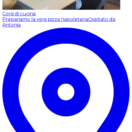
Corsi di cucina
Prepariamo la vera pizza napoletana
Ospitato da
Antonia