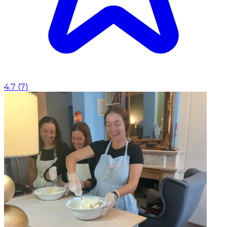
4.7
(
7
)