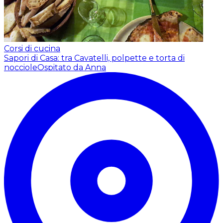
Corsi di cucina
Sapori di Casa: tra Cavatelli, polpette e torta di
nocciole
Ospitato da Anna