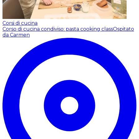
Corsi di cucina
Corso di cucina condiviso: pasta cooking class
Ospitato
da Carmen