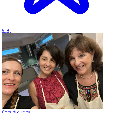
5
(
8
)
Corsi di cucina