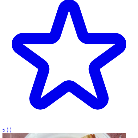
5
(
1
)