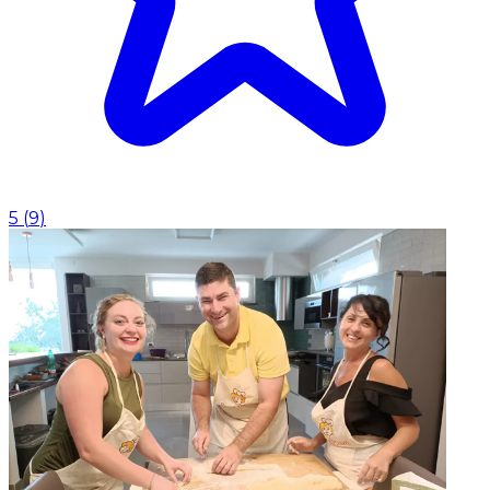
5
(
9
)