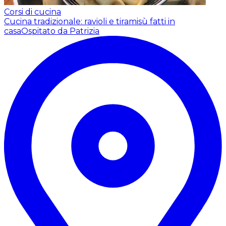
Corsi di cucina
Cucina tradizionale: ravioli e tiramisù fatti in
casa
Ospitato da Patrizia