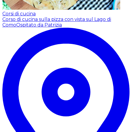
Corsi di cucina
Corso di cucina sulla pizza con vista sul Lago di
Como
Ospitato da Patrizia