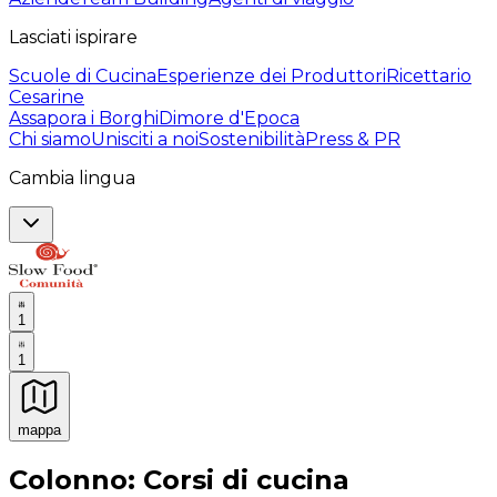
Lasciati ispirare
Scuole di Cucina
Esperienze dei Produttori
Ricettario
Cesarine
Assapora i Borghi
Dimore d'Epoca
Chi siamo
Unisciti a noi
Sostenibilità
Press & PR
Cambia lingua
1
1
mappa
Esperienze culinarie indimenticabili: Esperienze gastro
Colonno: Corsi di cucina