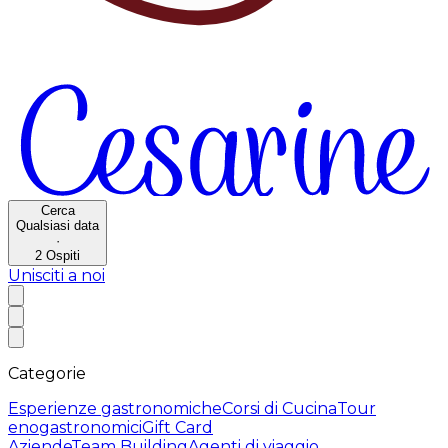
Cerca
Qualsiasi data
·
2
Ospiti
Unisciti a noi
Categorie
Esperienze gastronomiche
Corsi di Cucina
Tour
enogastronomici
Gift Card
Aziende
Team Building
Agenti di viaggio