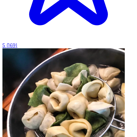
5
(
169
)