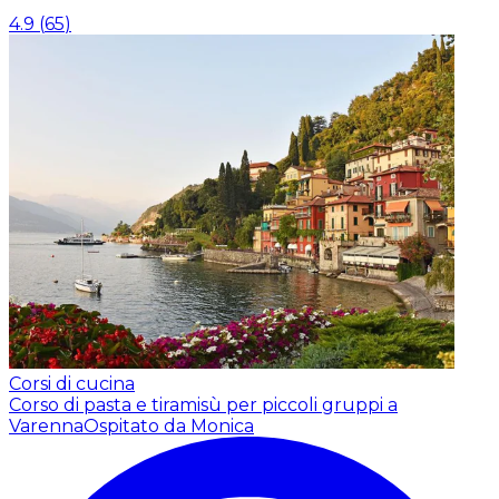
4.9
(
65
)
Corsi di cucina
Corso di pasta e tiramisù per piccoli gruppi a
Varenna
Ospitato da Monica