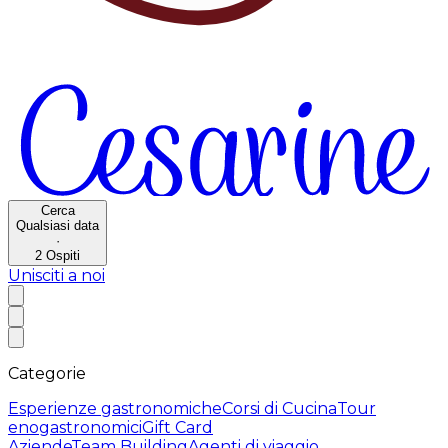
Cerca
Qualsiasi data
·
2
Ospiti
Unisciti a noi
Categorie
Esperienze gastronomiche
Corsi di Cucina
Tour
enogastronomici
Gift Card
Aziende
Team Building
Agenti di viaggio