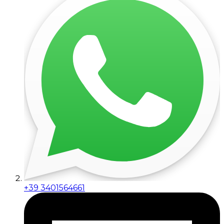
+39 3401564661