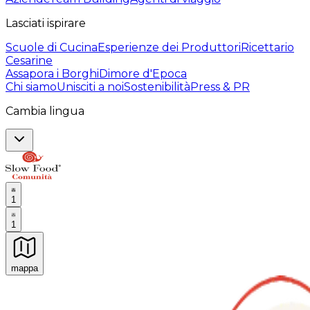
Lasciati ispirare
Scuole di Cucina
Esperienze dei Produttori
Ricettario
Cesarine
Assapora i Borghi
Dimore d'Epoca
Chi siamo
Unisciti a noi
Sostenibilità
Press & PR
Cambia lingua
1
1
mappa
Esperienze culinarie indimenticabili: Esperienze gastro