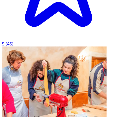
5
(
43
)