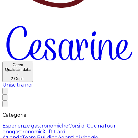
Cerca
Qualsiasi data
·
2
Ospiti
Unisciti a noi
Categorie
Esperienze gastronomiche
Corsi di Cucina
Tour
enogastronomici
Gift Card
Aziende
Team Building
Agenti di viaggio