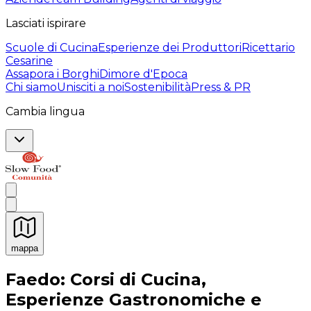
Lasciati ispirare
Scuole di Cucina
Esperienze dei Produttori
Ricettario
Cesarine
Assapora i Borghi
Dimore d'Epoca
Chi siamo
Unisciti a noi
Sostenibilità
Press & PR
Cambia lingua
mappa
Esperienze culinarie indimenticabili: Esperienze gastro
Faedo: Corsi di Cucina,
Esperienze Gastronomiche e