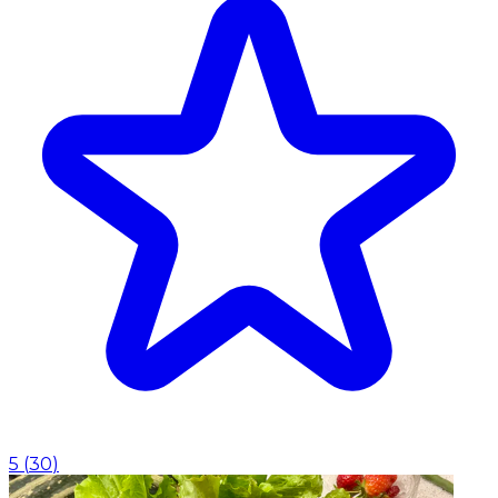
5
(
30
)