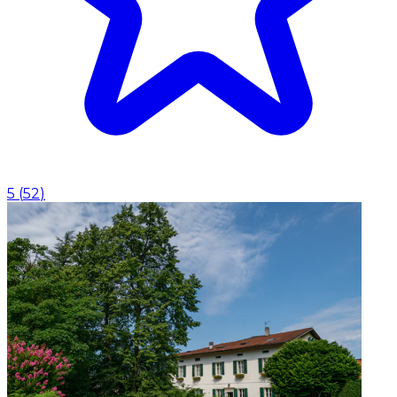
5
(
52
)