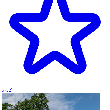
5
(
52
)