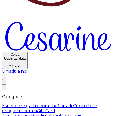
Cerca
Qualsiasi data
·
2
Ospiti
Unisciti a noi
Categorie
Esperienze gastronomiche
Corsi di Cucina
Tour
enogastronomici
Gift Card
Aziende
Team Building
Agenti di viaggio