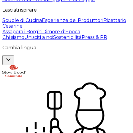
Lasciati ispirare
Scuole di Cucina
Esperienze dei Produttori
Ricettario
Cesarine
Assapora i Borghi
Dimore d'Epoca
Chi siamo
Unisciti a noi
Sostenibilità
Press & PR
Cambia lingua