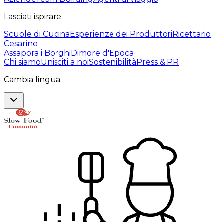
Lasciati ispirare
Scuole di Cucina
Esperienze dei Produttori
Ricettario
Cesarine
Assapora i Borghi
Dimore d'Epoca
Chi siamo
Unisciti a noi
Sostenibilità
Press & PR
Cambia lingua