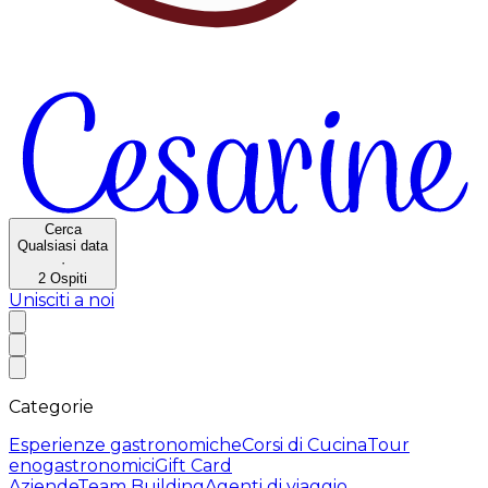
Cerca
Qualsiasi data
·
2
Ospiti
Unisciti a noi
Categorie
Esperienze gastronomiche
Corsi di Cucina
Tour
enogastronomici
Gift Card
Aziende
Team Building
Agenti di viaggio