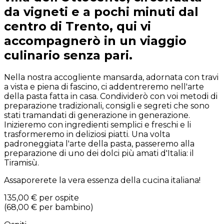
da vigneti e a pochi minuti dal
centro di Trento, qui vi
accompagnerò in un viaggio
culinario senza pari.
Nella nostra accogliente mansarda, adornata con travi
a vista e piena di fascino, ci addentreremo nell'arte
della pasta fatta in casa. Condividerò con voi metodi di
preparazione tradizionali, consigli e segreti che sono
stati tramandati di generazione in generazione.
Inizieremo con ingredienti semplici e freschi e li
trasformeremo in deliziosi piatti. Una volta
padroneggiata l'arte della pasta, passeremo alla
preparazione di uno dei dolci più amati d'Italia: il
Tiramisù.
Assaporerete la vera essenza della cucina italiana!
135,00 €
per ospite
(
68,00 €
per bambino
)