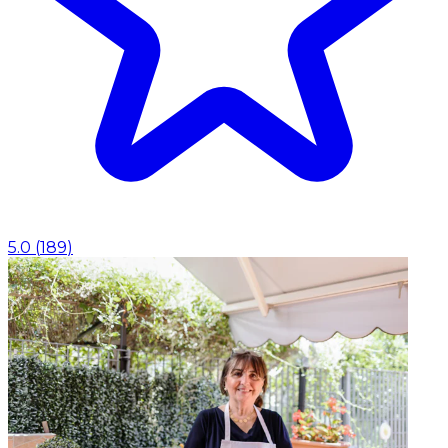
5.0
(
189
)