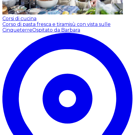
Corsi di cucina
Corso di pasta fresca e tiramisù con vista sulle
Cinqueterre
Ospitato da Barbara