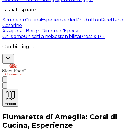
Lasciati ispirare
Scuole di Cucina
Esperienze dei Produttori
Ricettario
Cesarine
Assapora i Borghi
Dimore d'Epoca
Chi siamo
Unisciti a noi
Sostenibilità
Press & PR
Cambia lingua
mappa
Esperienze culinarie indimenticabili: Esperienze gastro
Fiumaretta di Ameglia: Corsi di
Cucina, Esperienze