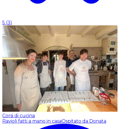
5
(
3
)
Corsi di cucina
Ravioli fatti a mano in casa
Ospitato da Donata