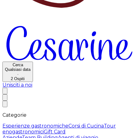
Cerca
Qualsiasi data
·
2
Ospiti
Unisciti a noi
Categorie
Esperienze gastronomiche
Corsi di Cucina
Tour
enogastronomici
Gift Card
Aziende
Team Building
Agenti di viaggio