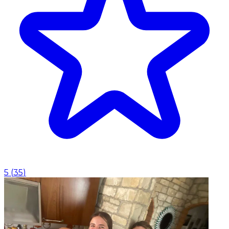
5
(
35
)