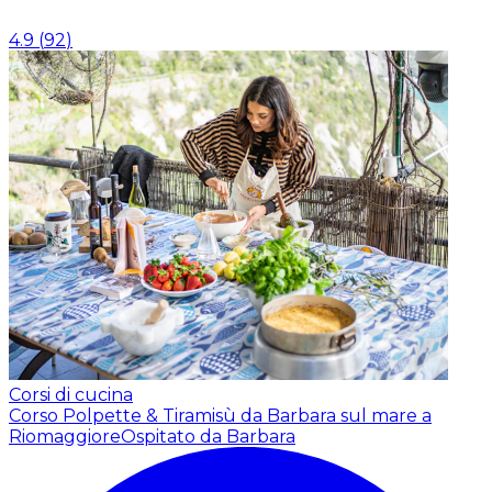
4.9
(
92
)
Corsi di cucina
Corso Polpette & Tiramisù da Barbara sul mare a
Riomaggiore
Ospitato da Barbara