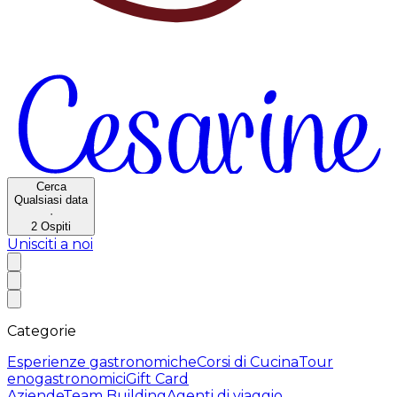
Cerca
Qualsiasi data
·
2
Ospiti
Unisciti a noi
Categorie
Esperienze gastronomiche
Corsi di Cucina
Tour
enogastronomici
Gift Card
Aziende
Team Building
Agenti di viaggio