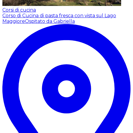
Corsi di cucina
Corso di Cucina di pasta fresca con vista sul Lago
Maggiore
Ospitato da Gabriella