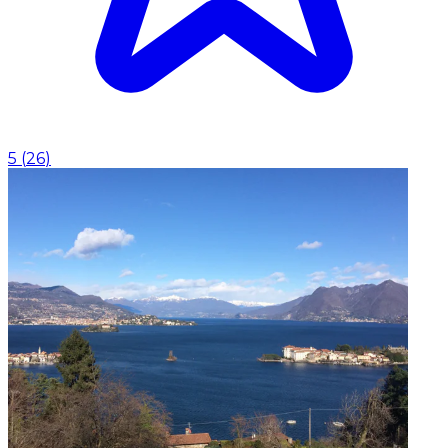
5
(
26
)