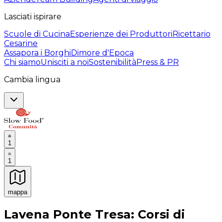
Lasciati ispirare
Scuole di Cucina
Esperienze dei Produttori
Ricettario
Cesarine
Assapora i Borghi
Dimore d'Epoca
Chi siamo
Unisciti a noi
Sostenibilità
Press & PR
Cambia lingua
1
1
mappa
Esperienze culinarie indimenticabili: Esperienze gastro
Lavena Ponte Tresa: Corsi di