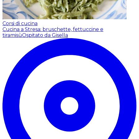
Corsi di cucina
Cucina a Stresa: bruschette, fettuccine e
tiramisù
Ospitato da Gisella