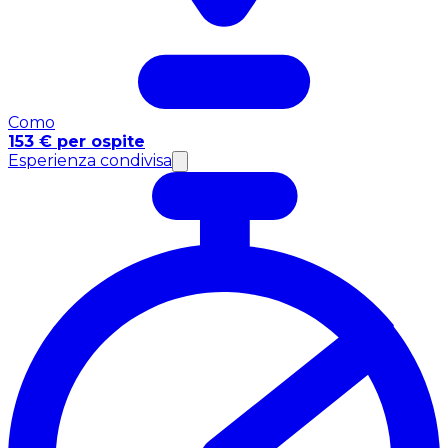
Como
153 € per ospite
Esperienza condivisa