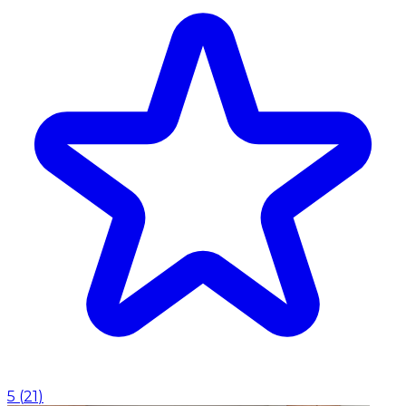
5
(
21
)