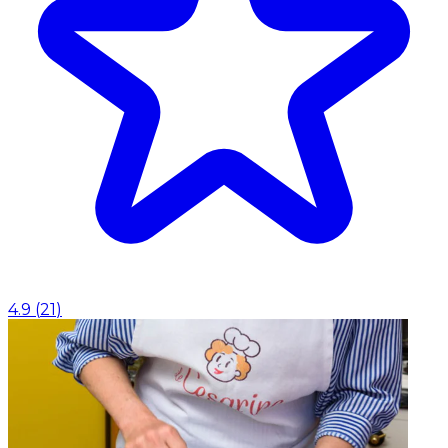
4.9
(
21
)