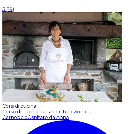
5
(
19
)
Corsi di cucina
Corso di cucina dai sapori tradizionali a
Cernobbio
Ospitato da Anna