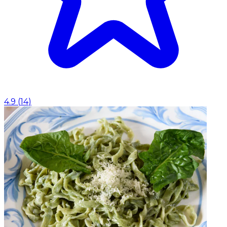
4.9
(
14
)