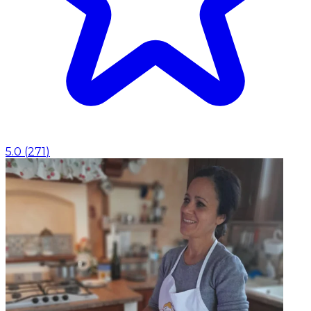
5.0
(
271
)