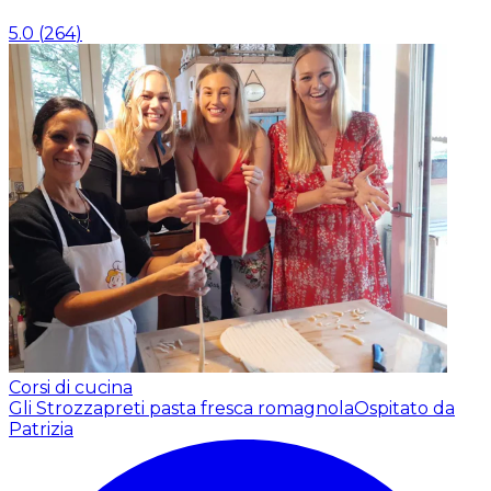
5.0
(
264
)
Corsi di cucina
Gli Strozzapreti pasta fresca romagnola
Ospitato da
Patrizia