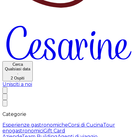
Cerca
Qualsiasi data
·
2
Ospiti
Unisciti a noi
Categorie
Esperienze gastronomiche
Corsi di Cucina
Tour
enogastronomici
Gift Card
Aziende
Team Building
Agenti di viaggio