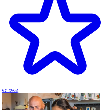
5.0
(
264
)