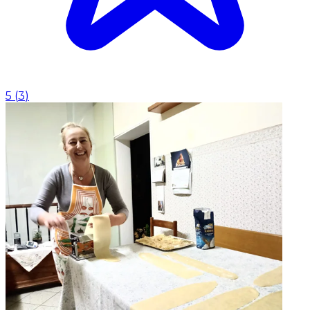
5
(
3
)