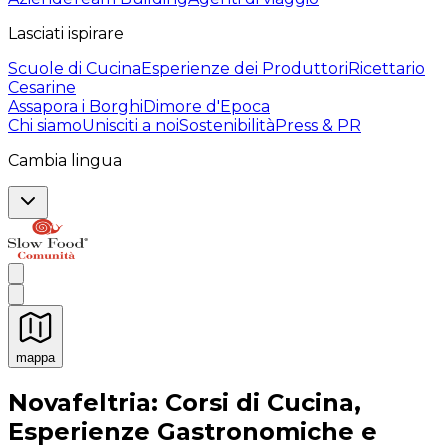
Lasciati ispirare
Scuole di Cucina
Esperienze dei Produttori
Ricettario
Cesarine
Assapora i Borghi
Dimore d'Epoca
Chi siamo
Unisciti a noi
Sostenibilità
Press & PR
Cambia lingua
mappa
Esperienze culinarie indimenticabili: Esperienze gastro
Novafeltria: Corsi di Cucina,
Esperienze Gastronomiche e