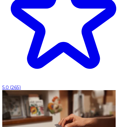
5.0
(
265
)