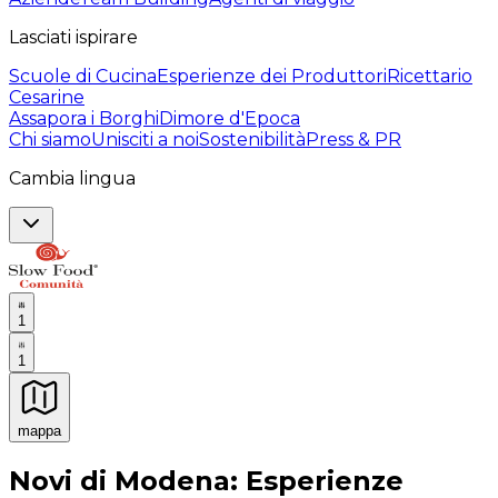
Lasciati ispirare
Scuole di Cucina
Esperienze dei Produttori
Ricettario
Cesarine
Assapora i Borghi
Dimore d'Epoca
Chi siamo
Unisciti a noi
Sostenibilità
Press & PR
Cambia lingua
1
1
mappa
Esperienze culinarie indimenticabili: Esperienze gastro
Novi di Modena: Esperienze