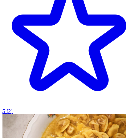
5
(
2
)