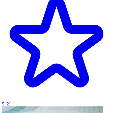
5
(
2
)