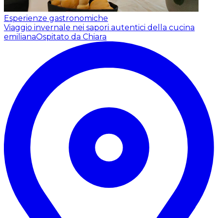
Esperienze gastronomiche
Viaggio invernale nei sapori autentici della cucina
emiliana
Ospitato da Chiara