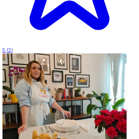
5
(
2
)