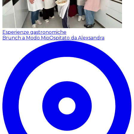
Esperienze gastronomiche
Brunch a Modo Mio
Ospitato da Alexsandra