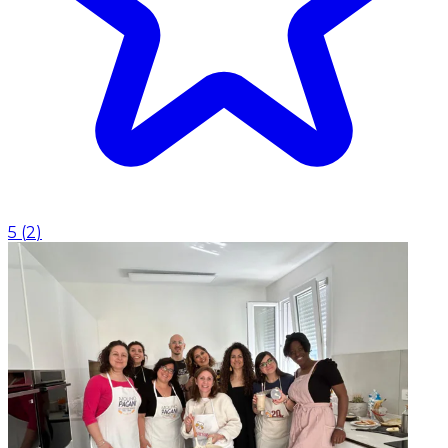
5
(
2
)