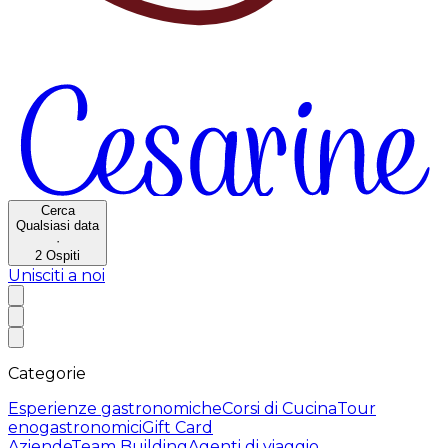
Cerca
Qualsiasi data
·
2
Ospiti
Unisciti a noi
Categorie
Esperienze gastronomiche
Corsi di Cucina
Tour
enogastronomici
Gift Card
Aziende
Team Building
Agenti di viaggio