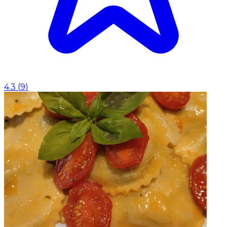
4.3
(
9
)