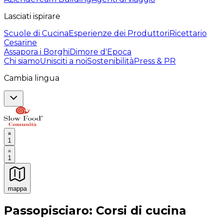
Lasciati ispirare
Scuole di Cucina
Esperienze dei Produttori
Ricettario
Cesarine
Assapora i Borghi
Dimore d'Epoca
Chi siamo
Unisciti a noi
Sostenibilità
Press & PR
Cambia lingua
1
1
mappa
Esperienze culinarie indimenticabili: Esperienze gastro
Passopisciaro: Corsi di cucina