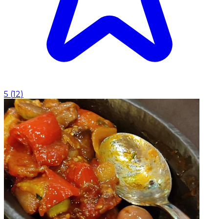
5
(
12
)