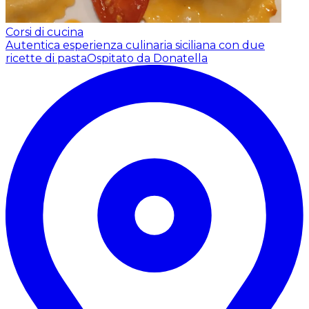
Corsi di cucina
Autentica esperienza culinaria siciliana con due
ricette di pasta
Ospitato da Donatella