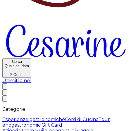
Cerca
Qualsiasi data
·
2
Ospiti
Unisciti a noi
Categorie
Esperienze gastronomiche
Corsi di Cucina
Tour
enogastronomici
Gift Card
Aziende
Team Building
Agenti di viaggio