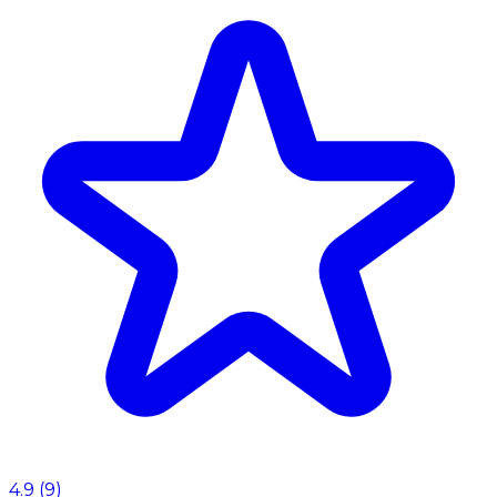
4.9
(
9
)