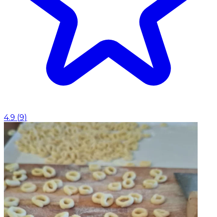
4.9
(
9
)