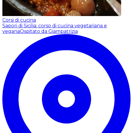
Corsi di cucina
Sapori di Sicilia: corso di cucina vegetariana e
vegana
Ospitato da Giampatrizia