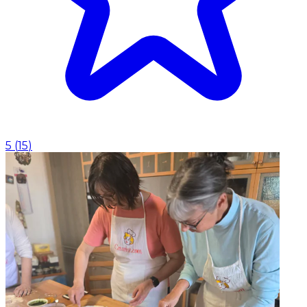
5
(
15
)