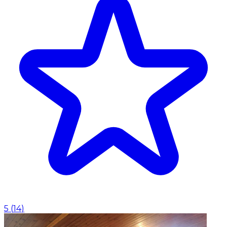
5
(
14
)