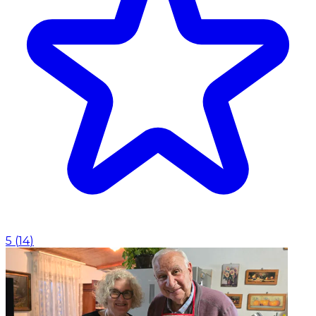
5
(
14
)