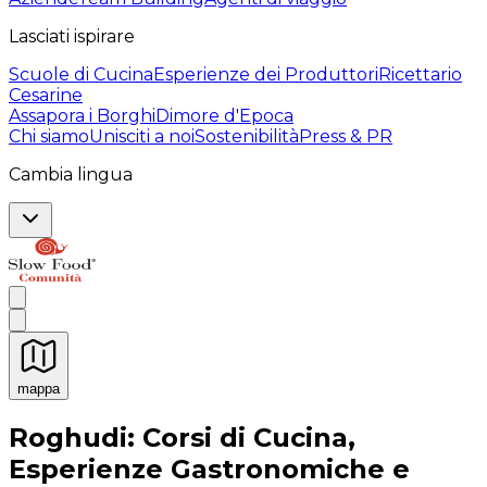
Lasciati ispirare
Scuole di Cucina
Esperienze dei Produttori
Ricettario
Cesarine
Assapora i Borghi
Dimore d'Epoca
Chi siamo
Unisciti a noi
Sostenibilità
Press & PR
Cambia lingua
mappa
Esperienze culinarie indimenticabili: Esperienze gastro
Roghudi: Corsi di Cucina,
Esperienze Gastronomiche e