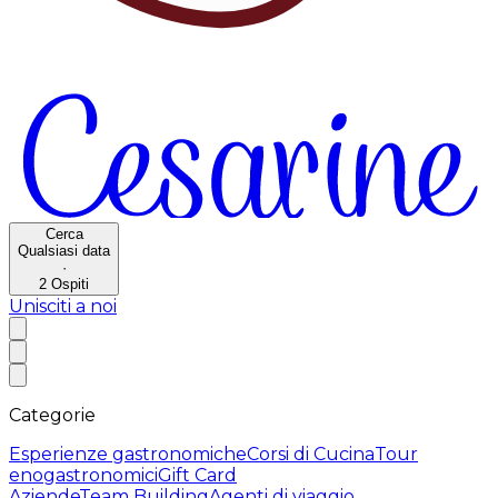
Cerca
Qualsiasi data
·
2
Ospiti
Unisciti a noi
Categorie
Esperienze gastronomiche
Corsi di Cucina
Tour
enogastronomici
Gift Card
Aziende
Team Building
Agenti di viaggio