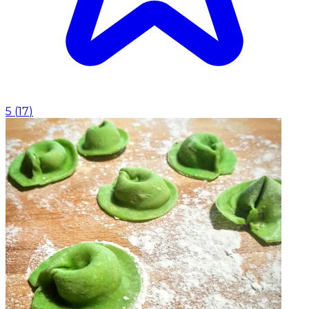
5
(
17
)