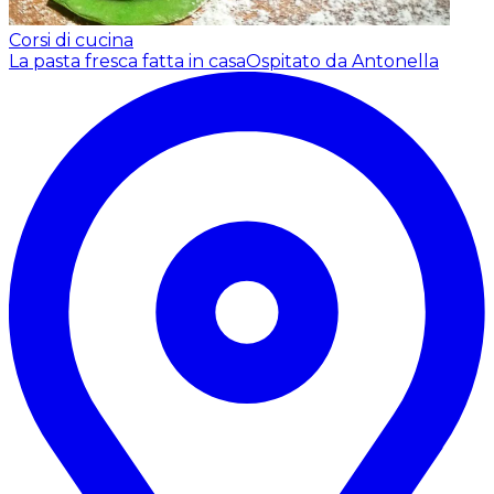
Corsi di cucina
La pasta fresca fatta in casa
Ospitato da Antonella