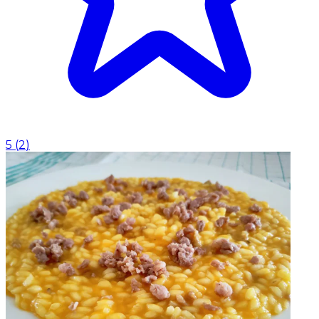
5
(
2
)