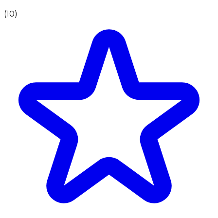
(
10
)