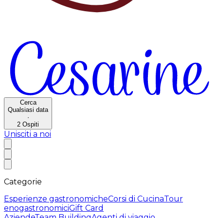
Cerca
Qualsiasi data
·
2
Ospiti
Unisciti a noi
Categorie
Esperienze gastronomiche
Corsi di Cucina
Tour
enogastronomici
Gift Card
Aziende
Team Building
Agenti di viaggio