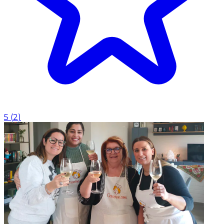
5
(
2
)