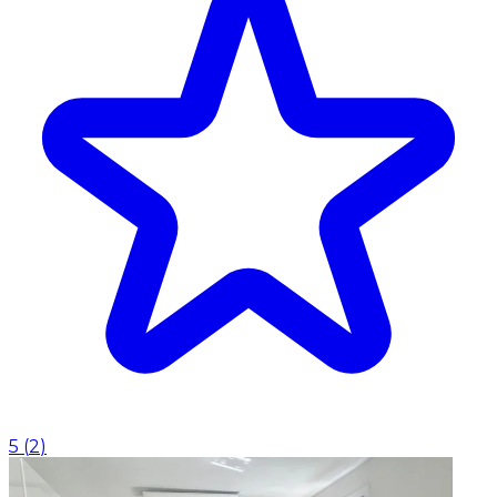
5
(
2
)