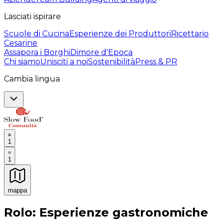
Lasciati ispirare
Scuole di Cucina
Esperienze dei Produttori
Ricettario
Cesarine
Assapora i Borghi
Dimore d'Epoca
Chi siamo
Unisciti a noi
Sostenibilità
Press & PR
Cambia lingua
1
1
mappa
Esperienze culinarie indimenticabili: Esperienze gastro
Rolo: Esperienze gastronomiche