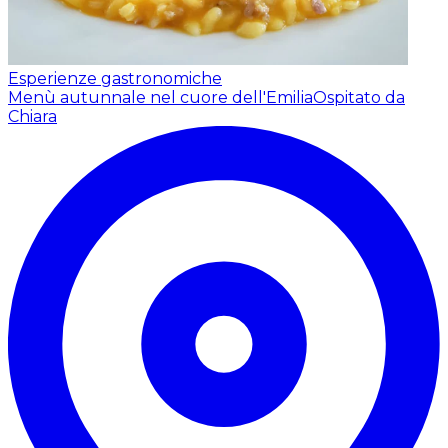
Esperienze gastronomiche
Menù autunnale nel cuore dell'Emilia
Ospitato da
Chiara