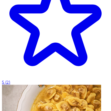
5
(
2
)