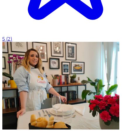
5
(
2
)