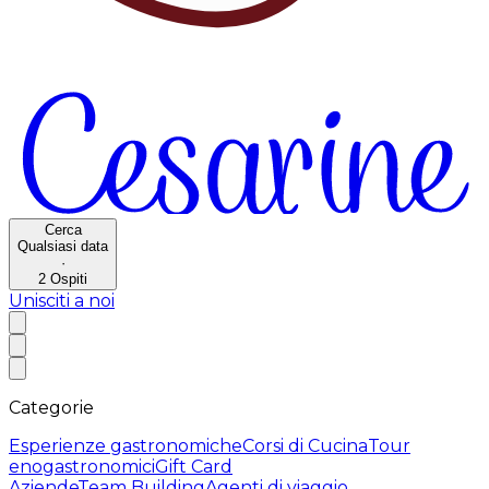
Cerca
Qualsiasi data
·
2
Ospiti
Unisciti a noi
Categorie
Esperienze gastronomiche
Corsi di Cucina
Tour
enogastronomici
Gift Card
Aziende
Team Building
Agenti di viaggio