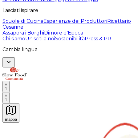
Lasciati ispirare
Scuole di Cucina
Esperienze dei Produttori
Ricettario
Cesarine
Assapora i Borghi
Dimore d'Epoca
Chi siamo
Unisciti a noi
Sostenibilità
Press & PR
Cambia lingua
1
1
mappa
Esperienze culinarie indimenticabili: Esperienze gastro