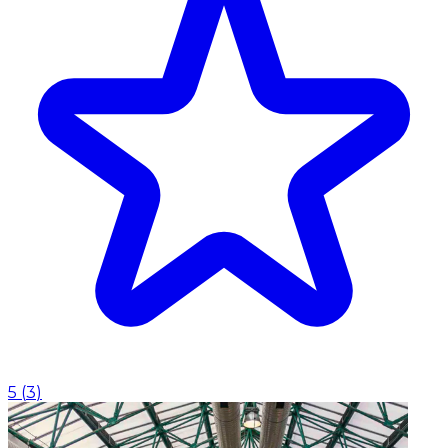
5
(
3
)