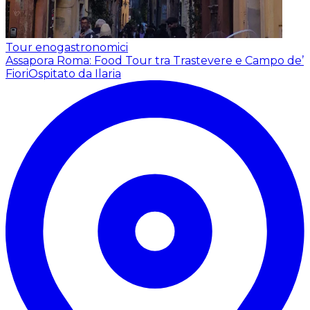
Tour enogastronomici
Assapora Roma: Food Tour tra Trastevere e Campo de’
Fiori
Ospitato da Ilaria