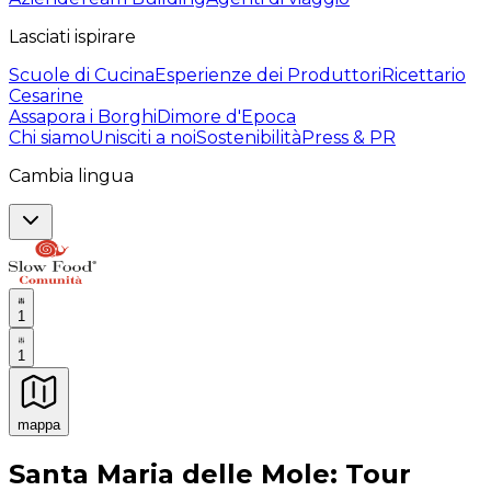
Lasciati ispirare
Scuole di Cucina
Esperienze dei Produttori
Ricettario
Cesarine
Assapora i Borghi
Dimore d'Epoca
Chi siamo
Unisciti a noi
Sostenibilità
Press & PR
Cambia lingua
1
1
mappa
Esperienze culinarie indimenticabili: Esperienze gastro
Santa Maria delle Mole: Tour