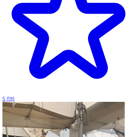
5
(
19
)