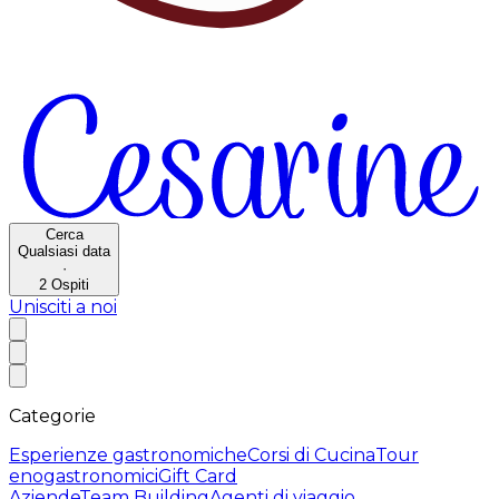
Cerca
Qualsiasi data
·
2
Ospiti
Unisciti a noi
Categorie
Esperienze gastronomiche
Corsi di Cucina
Tour
enogastronomici
Gift Card
Aziende
Team Building
Agenti di viaggio