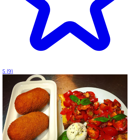
5
(
9
)