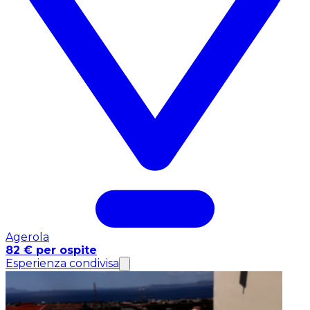
Agerola
82 € per ospite
Esperienza condivisa