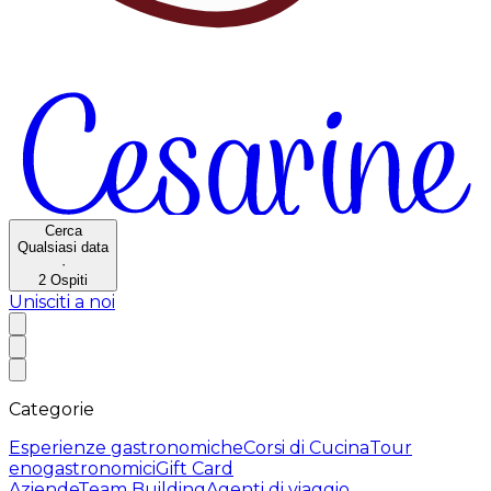
Cerca
Qualsiasi data
·
2
Ospiti
Unisciti a noi
Categorie
Esperienze gastronomiche
Corsi di Cucina
Tour
enogastronomici
Gift Card
Aziende
Team Building
Agenti di viaggio