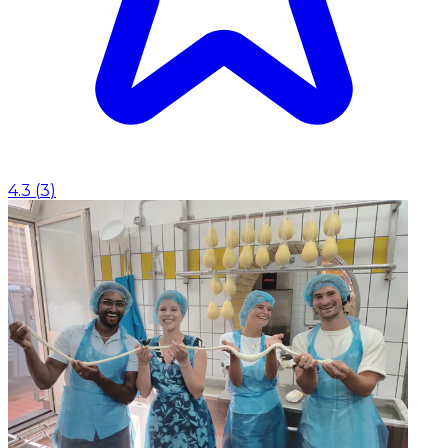
4.3
(
3
)