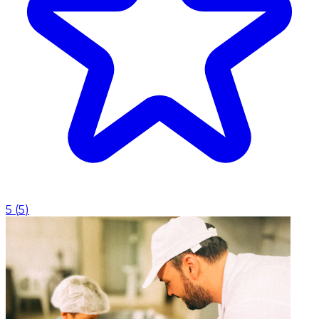
5
(
5
)