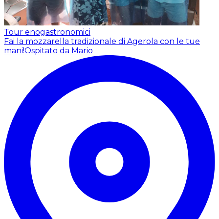
Tour enogastronomici
Fai la mozzarella tradizionale di Agerola con le tue
mani!
Ospitato da Mario