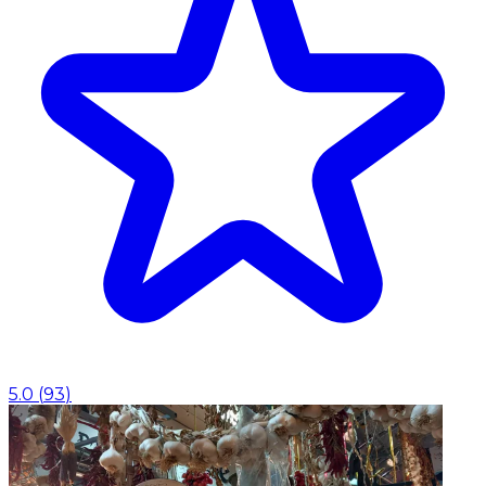
5.0
(
93
)