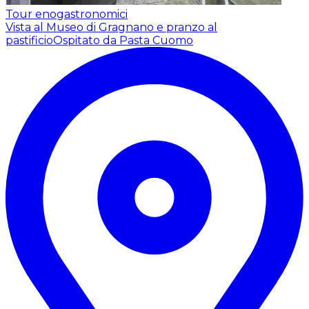
Tour enogastronomici
Vista al Museo di Gragnano e pranzo al
pastificio
Ospitato da Pasta Cuomo