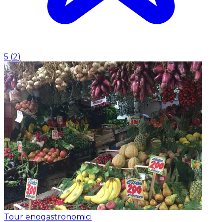
5
(
2
)
Tour enogastronomici