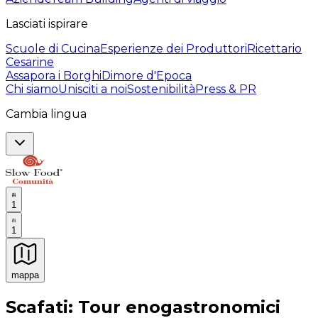
Lasciati ispirare
Scuole di Cucina
Esperienze dei Produttori
Ricettario
Cesarine
Assapora i Borghi
Dimore d'Epoca
Chi siamo
Unisciti a noi
Sostenibilità
Press & PR
Cambia lingua
1
1
mappa
Esperienze culinarie indimenticabili: Esperienze gastro
Scafati: Tour enogastronomici