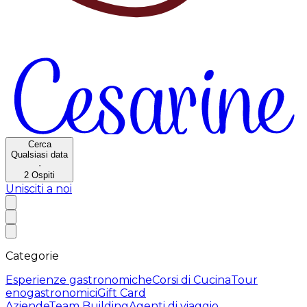
Cerca
Qualsiasi data
·
2
Ospiti
Unisciti a noi
Categorie
Esperienze gastronomiche
Corsi di Cucina
Tour
enogastronomici
Gift Card
Aziende
Team Building
Agenti di viaggio