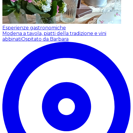
Esperienze gastronomiche
Modena a tavola, piatti della tradizione e vini
abbinati
Ospitato da Barbara