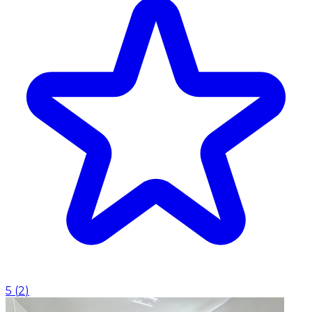
5
(
2
)