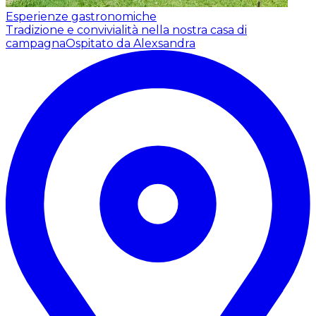
Esperienze gastronomiche
Tradizione e convivialità nella nostra casa di
campagna
Ospitato da Alexsandra