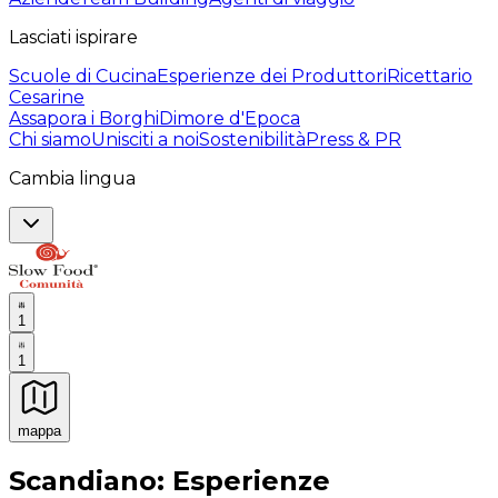
Lasciati ispirare
Scuole di Cucina
Esperienze dei Produttori
Ricettario
Cesarine
Assapora i Borghi
Dimore d'Epoca
Chi siamo
Unisciti a noi
Sostenibilità
Press & PR
Cambia lingua
1
1
mappa
Esperienze culinarie indimenticabili: Esperienze gastro
Scandiano: Esperienze