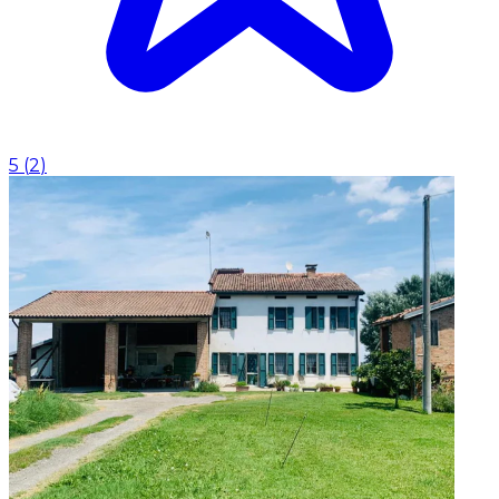
5
(
2
)