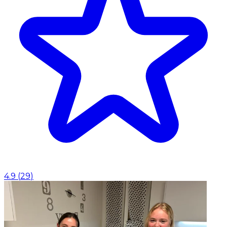
4.9
(
29
)