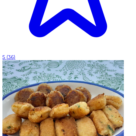
5
(
36
)