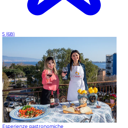
5
(
68
)
Esperienze gastronomiche