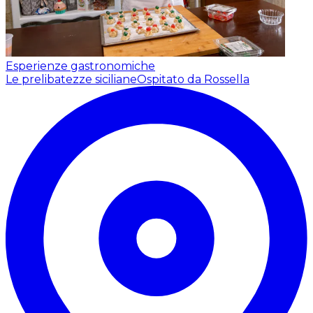
Esperienze gastronomiche
Le prelibatezze siciliane
Ospitato da Rossella