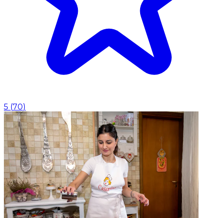
5
(
70
)