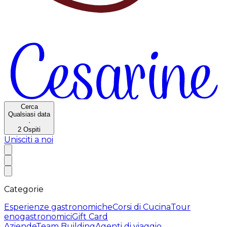
Cerca
Qualsiasi data
·
2
Ospiti
Unisciti a noi
Categorie
Esperienze gastronomiche
Corsi di Cucina
Tour
enogastronomici
Gift Card
Aziende
Team Building
Agenti di viaggio