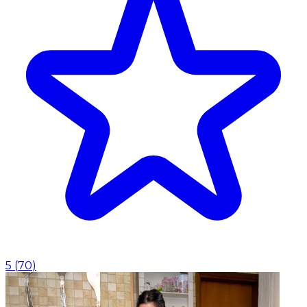
5
(
70
)