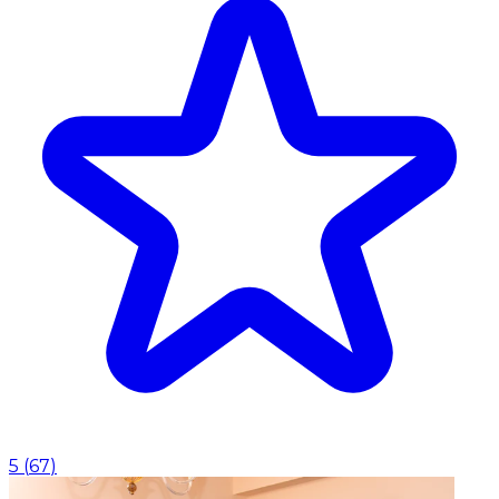
5
(
67
)