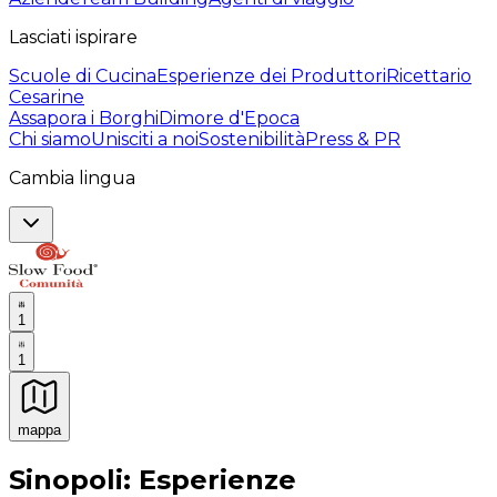
Lasciati ispirare
Scuole di Cucina
Esperienze dei Produttori
Ricettario
Cesarine
Assapora i Borghi
Dimore d'Epoca
Chi siamo
Unisciti a noi
Sostenibilità
Press & PR
Cambia lingua
1
1
mappa
Esperienze culinarie indimenticabili: Esperienze gastro
Sinopoli: Esperienze