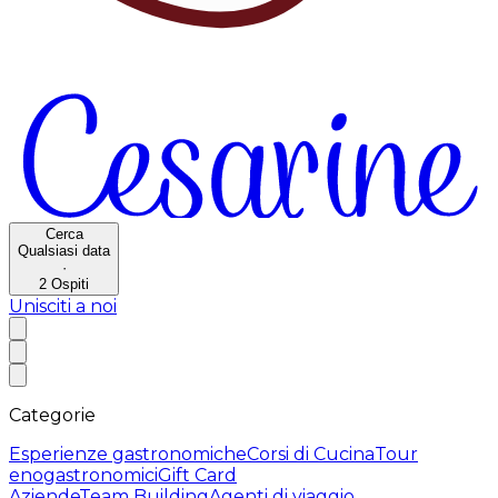
Cerca
Qualsiasi data
·
2
Ospiti
Unisciti a noi
Categorie
Esperienze gastronomiche
Corsi di Cucina
Tour
enogastronomici
Gift Card
Aziende
Team Building
Agenti di viaggio