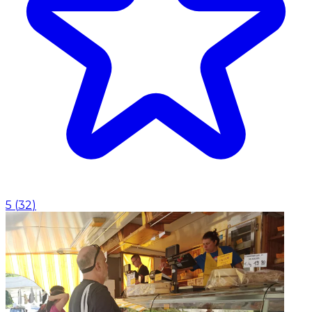
5
(
32
)