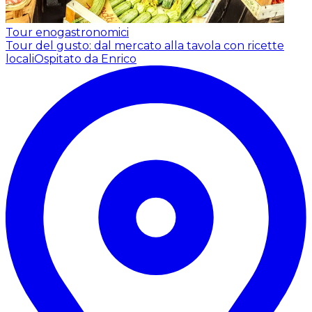
Tour enogastronomici
Tour del gusto: dal mercato alla tavola con ricette
locali
Ospitato da Enrico