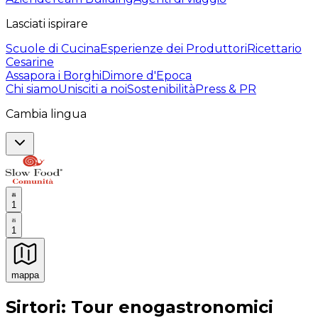
Lasciati ispirare
Scuole di Cucina
Esperienze dei Produttori
Ricettario
Cesarine
Assapora i Borghi
Dimore d'Epoca
Chi siamo
Unisciti a noi
Sostenibilità
Press & PR
Cambia lingua
1
1
mappa
Esperienze culinarie indimenticabili: Esperienze gastro
Sirtori: Tour enogastronomici