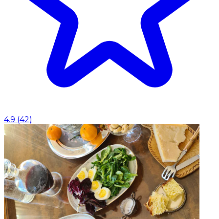
4.9
(
42
)