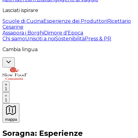
Lasciati ispirare
Scuole di Cucina
Esperienze dei Produttori
Ricettario
Cesarine
Assapora i Borghi
Dimore d'Epoca
Chi siamo
Unisciti a noi
Sostenibilità
Press & PR
Cambia lingua
1
1
mappa
Esperienze culinarie indimenticabili: Esperienze gastro
Soragna: Esperienze