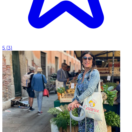
5
(
3
)