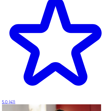
5.0
(
41
)