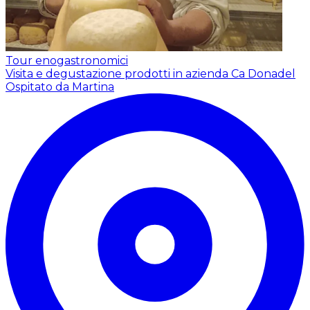
Tour enogastronomici
Visita e degustazione prodotti in azienda Ca Donadel
Ospitato da Martina