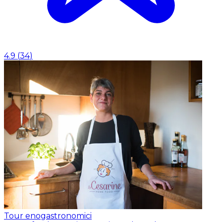
4.9
(
34
)
Tour enogastronomici