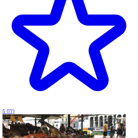
5
(
17
)