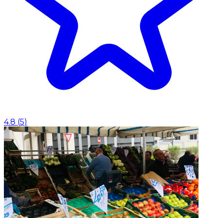
4.8
(
5
)