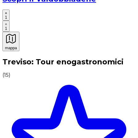
1
1
mappa
Esperienze culinarie indimenticabili: Esperienze gastro
Treviso: Tour enogastronomici
(
15
)