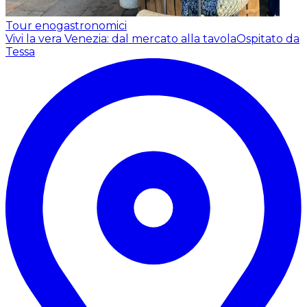
Tour enogastronomici
Vivi la vera Venezia: dal mercato alla tavola
Ospitato da
Tessa