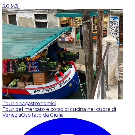
5.0
(
43
)
Tour enogastronomici
Tour del mercato e corso di cucina nel cuore di
Venezia
Ospitato da Giulia