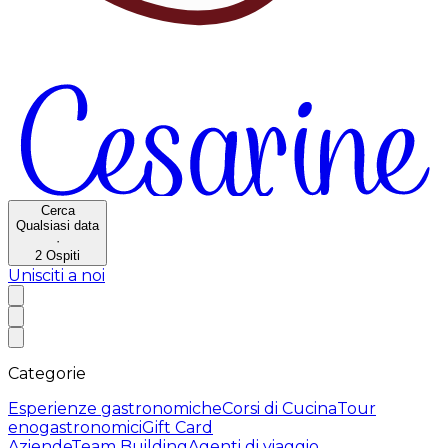
Cerca
Qualsiasi data
·
2
Ospiti
Unisciti a noi
Categorie
Esperienze gastronomiche
Corsi di Cucina
Tour
enogastronomici
Gift Card
Aziende
Team Building
Agenti di viaggio