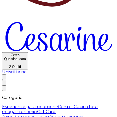
Cerca
Qualsiasi data
·
2
Ospiti
Unisciti a noi
Categorie
Esperienze gastronomiche
Corsi di Cucina
Tour
enogastronomici
Gift Card
Aziende
Team Building
Agenti di viaggio