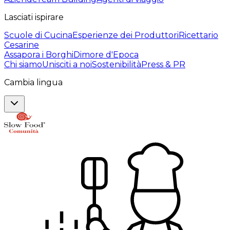
Lasciati ispirare
Scuole di Cucina
Esperienze dei Produttori
Ricettario
Cesarine
Assapora i Borghi
Dimore d'Epoca
Chi siamo
Unisciti a noi
Sostenibilità
Press & PR
Cambia lingua