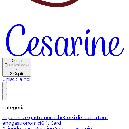
Cerca
Qualsiasi data
·
2
Ospiti
Unisciti a noi
Categorie
Esperienze gastronomiche
Corsi di Cucina
Tour
enogastronomici
Gift Card
Aziende
Team Building
Agenti di viaggio