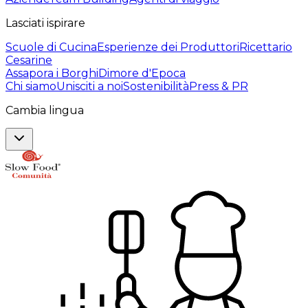
Lasciati ispirare
Scuole di Cucina
Esperienze dei Produttori
Ricettario
Cesarine
Assapora i Borghi
Dimore d'Epoca
Chi siamo
Unisciti a noi
Sostenibilità
Press & PR
Cambia lingua