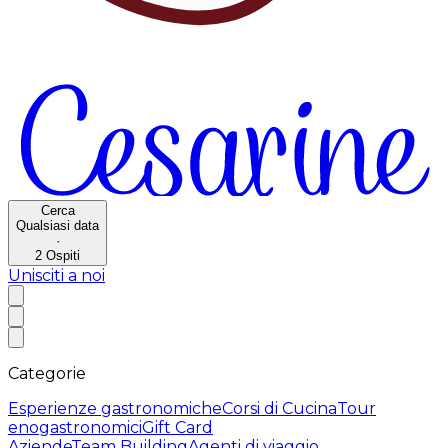
Cerca
Qualsiasi data
·
2
Ospiti
Unisciti a noi
Categorie
Esperienze gastronomiche
Corsi di Cucina
Tour
enogastronomici
Gift Card
Aziende
Team Building
Agenti di viaggio