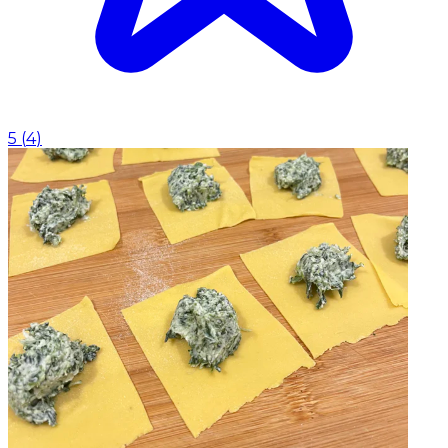
5
(
4
)