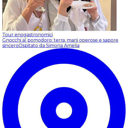
Tour enogastronomici
Gnocchi al pomodoro: terra, mani operose e sapore
sincero
Ospitato da Simona Amelia