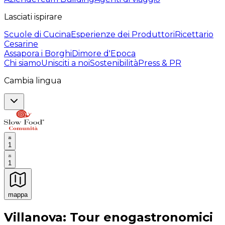
Lasciati ispirare
Scuole di Cucina
Esperienze dei Produttori
Ricettario
Cesarine
Assapora i Borghi
Dimore d'Epoca
Chi siamo
Unisciti a noi
Sostenibilità
Press & PR
Cambia lingua
1
1
mappa
Esperienze culinarie indimenticabili: Esperienze gastro
Villanova: Tour enogastronomici