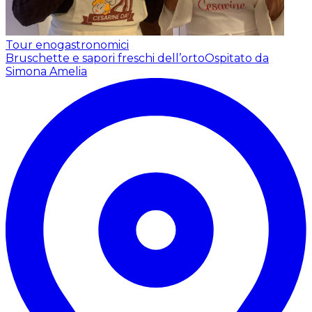
Tour enogastronomici
Bruschette e sapori freschi dell’orto
Ospitato da
Simona Amelia