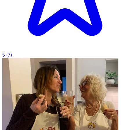
5
(
7
)