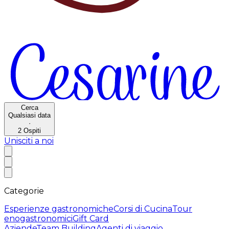
Cerca
Qualsiasi data
·
2
Ospiti
Unisciti a noi
Categorie
Esperienze gastronomiche
Corsi di Cucina
Tour
enogastronomici
Gift Card
Aziende
Team Building
Agenti di viaggio