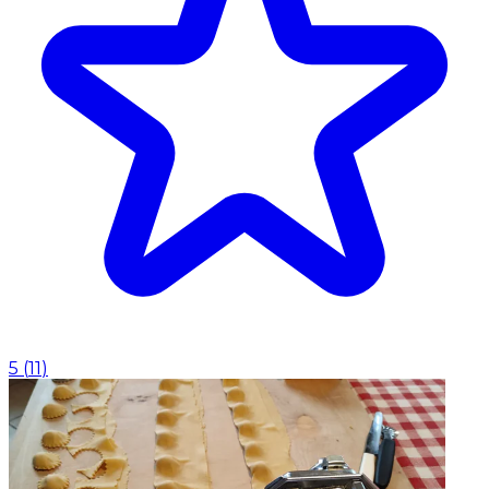
5
(
11
)