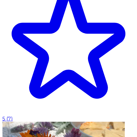
5
(
7
)