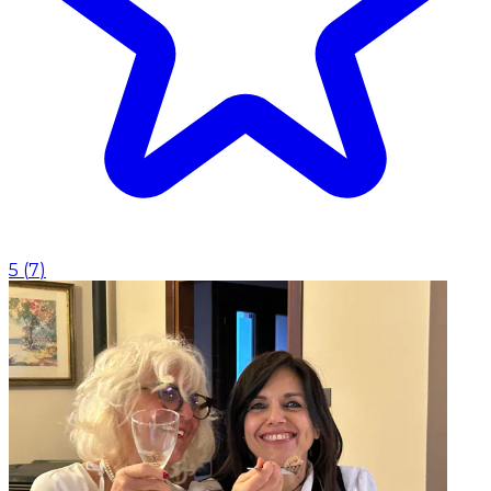
5
(
7
)