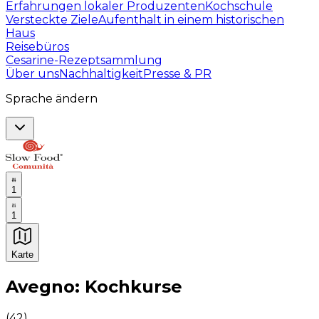
Erfahrungen lokaler Produzenten
Kochschule
Versteckte Ziele
Aufenthalt in einem historischen
Haus
Reisebüros
Cesarine-Rezeptsammlung
Über uns
Nachhaltigkeit
Presse & PR
Sprache ändern
1
1
Karte
Unvergessliche kulinarische Erlebnisse: Gastronomis
Avegno: Kochkurse
(
42
)