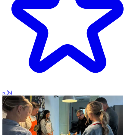
5
(
6
)