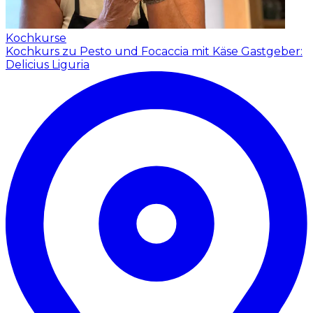
Kochkurse
Kochkurs zu Pesto und Focaccia mit Käse
Gastgeber:
Delicius Liguria