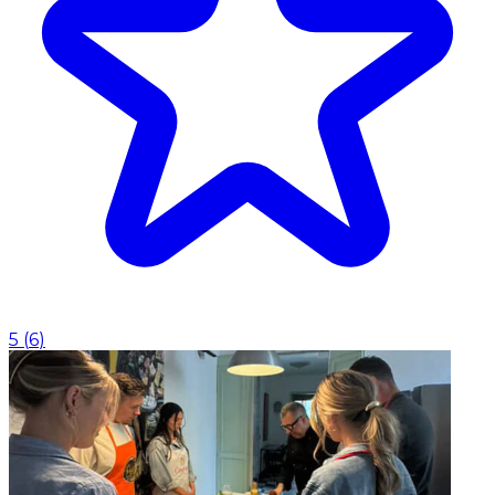
5
(
6
)