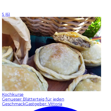
5
(
6
)
Kochkurse
Genueser Blätterteig für jeden
Geschmack
Gastgeber: Vittoria