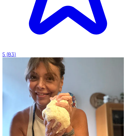
5
(
83
)