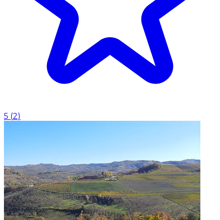
5
(
2
)