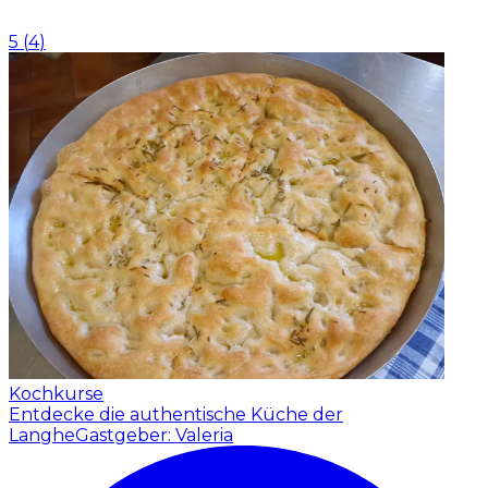
5
(
4
)
Kochkurse
Entdecke die authentische Küche der
Langhe
Gastgeber: Valeria