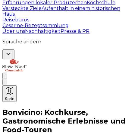
Erfahrungen lokaler Produzenten
Kochschule
Versteckte Ziele
Aufenthalt in einem historischen
Haus
Reisebüros
Cesarine-Rezeptsammlung
Über uns
Nachhaltigkeit
Presse & PR
Sprache ändern
Karte
Unvergessliche kulinarische Erlebnisse: Gastronomis
Bonvicino: Kochkurse,
Gastronomische Erlebnisse und
Food-Touren