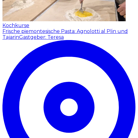
Kochkurse
Frische piemontesische Pasta: Agnolotti al Plin und
Tajarin
Gastgeber: Teresa