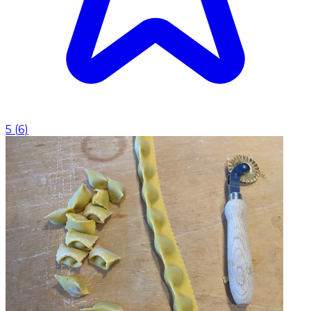
5
(
6
)