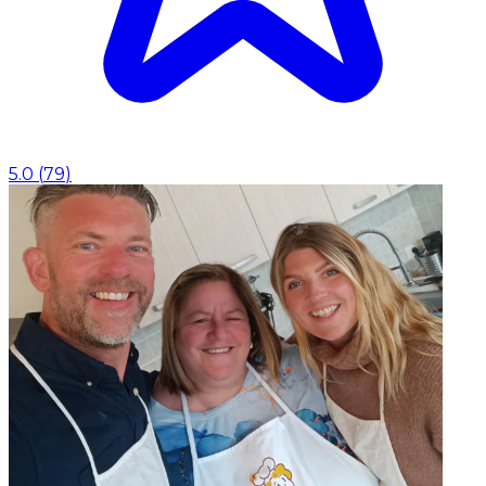
5.0
(
79
)