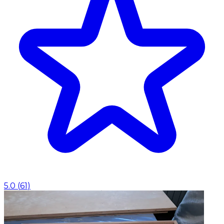
5.0
(
61
)