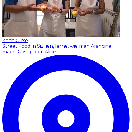
Kochkurse
Street Food in Sizilien, lerne, wie man Arancine
macht
Gastgeber: Alice