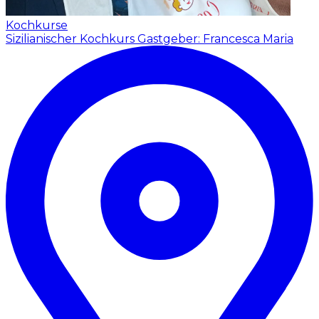
Kochkurse
Sizilianischer Kochkurs
Gastgeber: Francesca Maria