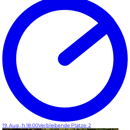
19. Aug., h 18:00
Verbleibende Plätze: 2