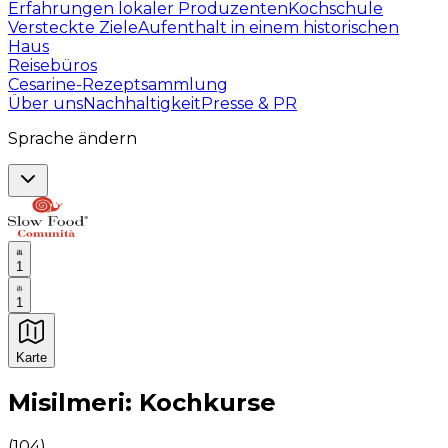
Erfahrungen lokaler Produzenten
Kochschule
Versteckte Ziele
Aufenthalt in einem historischen
Haus
Reisebüros
Cesarine-Rezeptsammlung
Über uns
Nachhaltigkeit
Presse & PR
Sprache ändern
1
1
Karte
Unvergessliche kulinarische Erlebnisse: Gastronomis
Misilmeri: Kochkurse
(
104
)