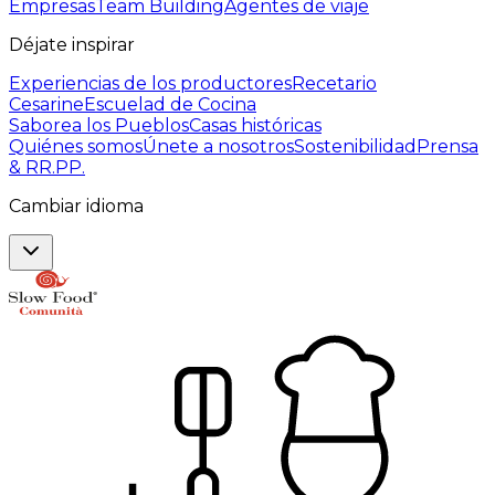
Empresas
Team Building
Agentes de viaje
Déjate inspirar
Experiencias de los productores
Recetario
Cesarine
Escuelad de Cocina
Saborea los Pueblos
Casas históricas
Quiénes somos
Únete a nosotros
Sostenibilidad
Prensa
& RR.PP.
Cambiar idioma