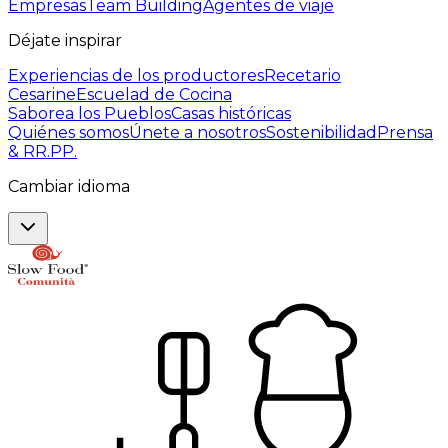
Empresas
Team Building
Agentes de viaje
Déjate inspirar
Experiencias de los productores
Recetario
Cesarine
Escuelad de Cocina
Saborea los Pueblos
Casas históricas
Quiénes somos
Únete a nosotros
Sostenibilidad
Prensa
& RR.PP.
Cambiar idioma