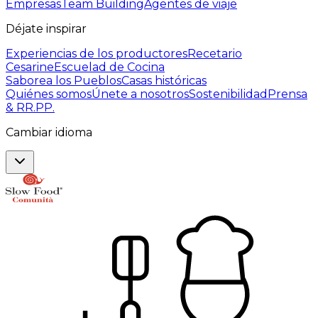
Empresas
Team Building
Agentes de viaje
Déjate inspirar
Experiencias de los productores
Recetario
Cesarine
Escuelad de Cocina
Saborea los Pueblos
Casas históricas
Quiénes somos
Únete a nosotros
Sostenibilidad
Prensa
& RR.PP.
Cambiar idioma