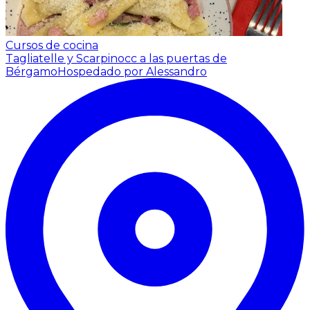
Cursos de cocina
Tagliatelle y Scarpinocc a las puertas de
Bérgamo
Hospedado por Alessandro