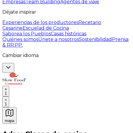
Empresas
Team Building
Agentes de viaje
Déjate inspirar
Experiencias de los productores
Recetario
Cesarine
Escuelad de Cocina
Saborea los Pueblos
Casas históricas
Quiénes somos
Únete a nosotros
Sostenibilidad
Prensa
& RR.PP.
Cambiar idioma
1
1
mapa
Experiencias culinarias inolvidables: Experiencias gast