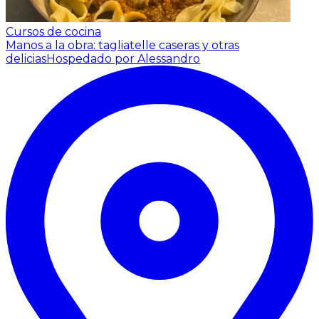
Cursos de cocina
Manos a la obra: tagliatelle caseras y otras
delicias
Hospedado por Alessandro