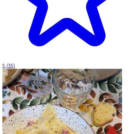
5
(
35
)