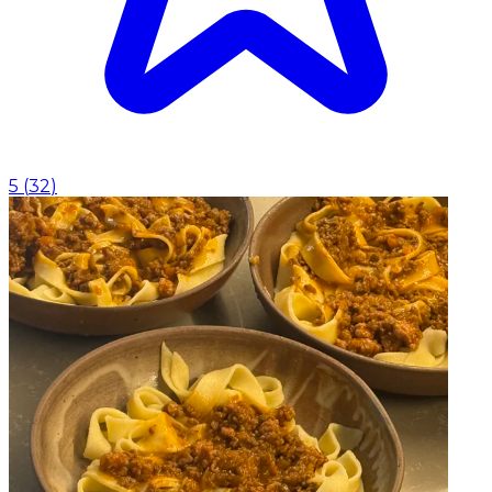
5
(
32
)