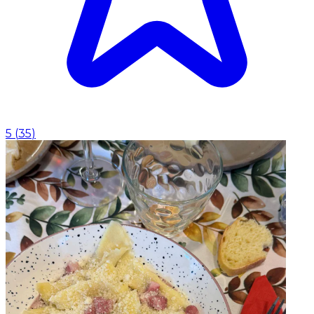
5
(
35
)