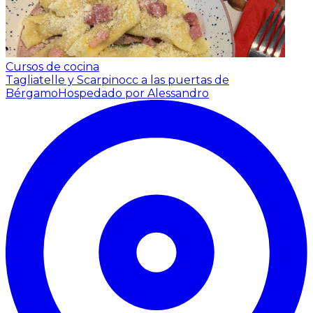
Cursos de cocina
Tagliatelle y Scarpinocc a las puertas de
Bérgamo
Hospedado por Alessandro