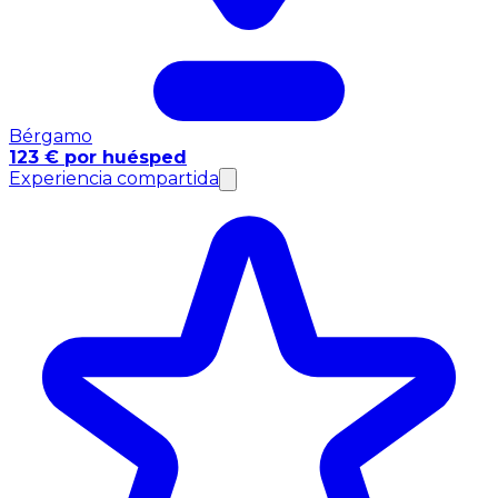
Bérgamo
123 € por huésped
Experiencia compartida