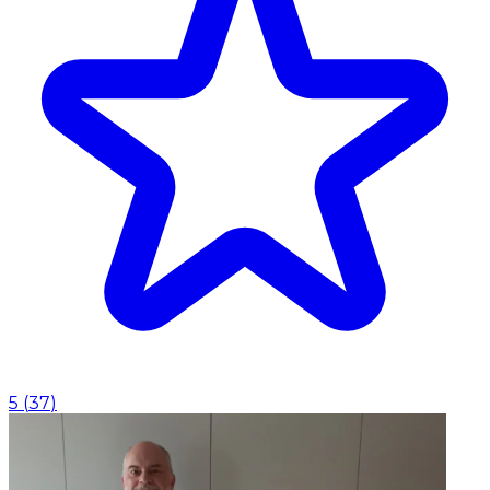
5
(
37
)