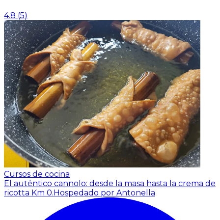
4.8
(
5
)
Cursos de cocina
El auténtico cannolo: desde la masa hasta la crema de
ricotta Km 0.
Hospedado por Antonella