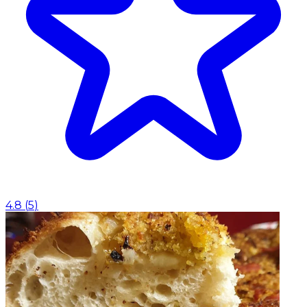
4.8
(
5
)