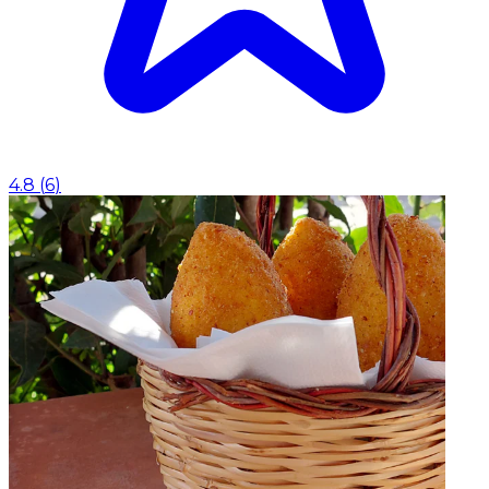
4.8
(
6
)