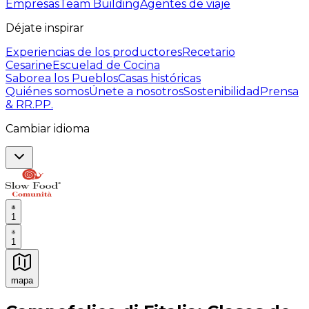
Empresas
Team Building
Agentes de viaje
Déjate inspirar
Experiencias de los productores
Recetario
Cesarine
Escuelad de Cocina
Saborea los Pueblos
Casas históricas
Quiénes somos
Únete a nosotros
Sostenibilidad
Prensa
& RR.PP.
Cambiar idioma
1
1
mapa
Experiencias culinarias inolvidables: Experiencias gast