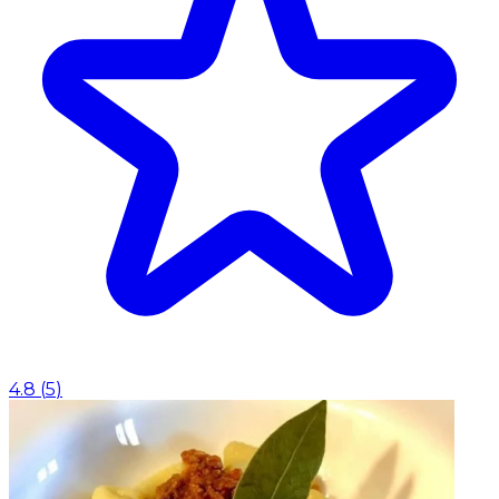
4.8
(
5
)