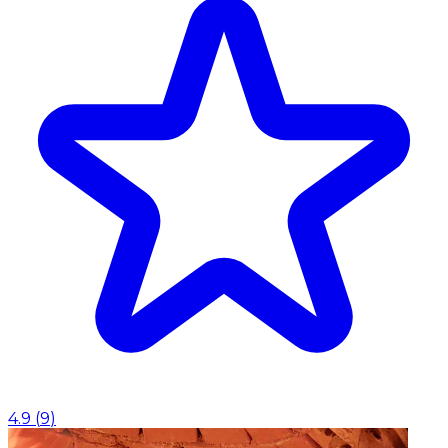
4.9
(
9
)