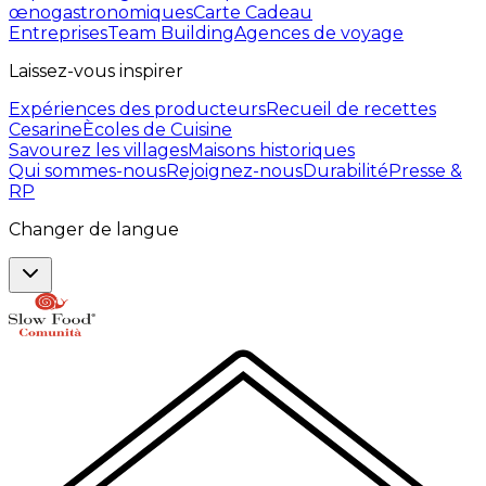
œnogastronomiques
Carte Cadeau
Entreprises
Team Building
Agences de voyage
Laissez-vous inspirer
Expériences des producteurs
Recueil de recettes
Cesarine
Ècoles de Cuisine
Savourez les villages
Maisons historiques
Qui sommes-nous
Rejoignez-nous
Durabilité
Presse &
RP
Changer de langue