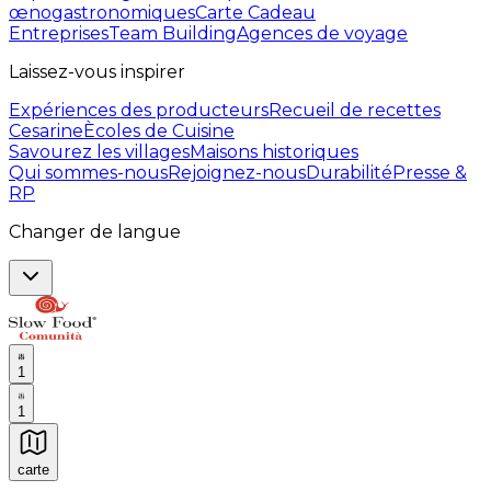
œnogastronomiques
Carte Cadeau
Entreprises
Team Building
Agences de voyage
Laissez-vous inspirer
Expériences des producteurs
Recueil de recettes
Cesarine
Ècoles de Cuisine
Savourez les villages
Maisons historiques
Qui sommes-nous
Rejoignez-nous
Durabilité
Presse &
RP
Changer de langue
1
1
carte