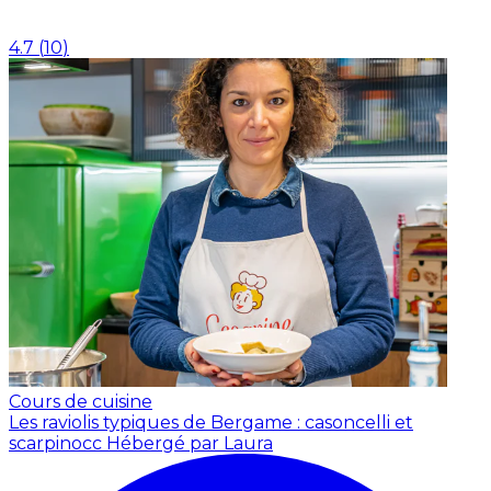
4.7
(
10
)
Cours de cuisine
Les raviolis typiques de Bergame : casoncelli et
scarpinocc
Hébergé par Laura