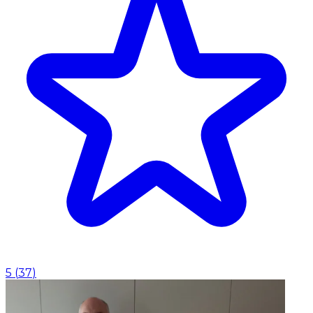
5
(
37
)