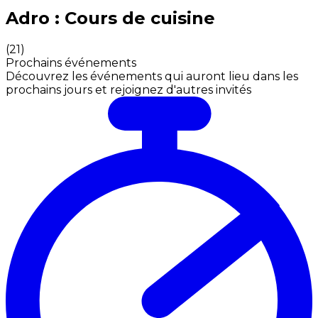
Expériences culinaires inoubliables : Expériences gas
Adro : Cours de cuisine
(
21
)
Prochains événements
Découvrez les événements qui auront lieu dans les
prochains jours et rejoignez d'autres invités