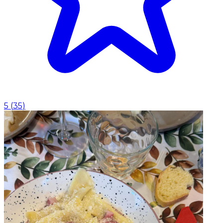
5
(
35
)