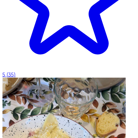
5
(
35
)