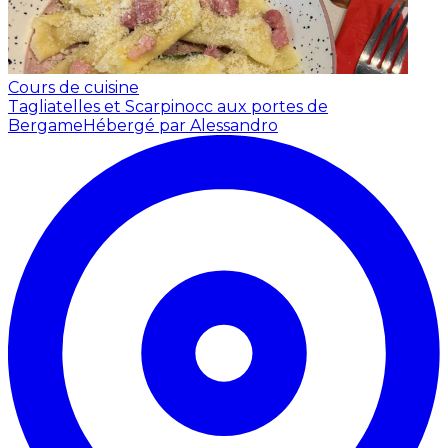
Cours de cuisine
Tagliatelles et Scarpinocc aux portes de
Bergame
Hébergé par Alessandro