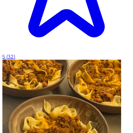
5
(
32
)