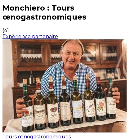
Expériences culinaires inoubliables : Expériences gas
Monchiero : Tours
œnogastronomiques
(
4
)
Expérience partenaire
Tours œnogastronomiques