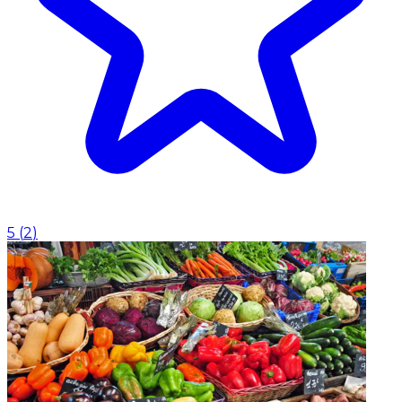
5
(
2
)