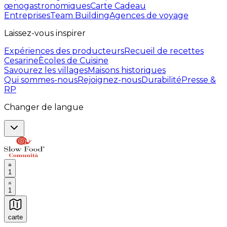
œnogastronomiques
Carte Cadeau
Entreprises
Team Building
Agences de voyage
Laissez-vous inspirer
Expériences des producteurs
Recueil de recettes
Cesarine
Ècoles de Cuisine
Savourez les villages
Maisons historiques
Qui sommes-nous
Rejoignez-nous
Durabilité
Presse &
RP
Changer de langue
1
1
carte